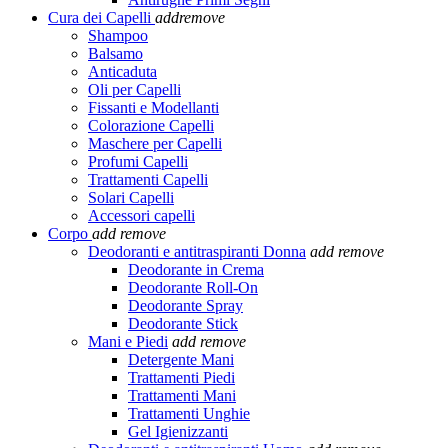
Cura dei Capelli
add
remove
Shampoo
Balsamo
Anticaduta
Oli per Capelli
Fissanti e Modellanti
Colorazione Capelli
Maschere per Capelli
Profumi Capelli
Trattamenti Capelli
Solari Capelli
Accessori capelli
Corpo
add
remove
Deodoranti e antitraspiranti Donna
add
remove
Deodorante in Crema
Deodorante Roll-On
Deodorante Spray
Deodorante Stick
Mani e Piedi
add
remove
Detergente Mani
Trattamenti Piedi
Trattamenti Mani
Trattamenti Unghie
Gel Igienizzanti