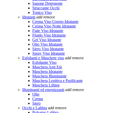
Sapone Detergente
Struccante Occhi
Tonico Viso
Idratanti
add
remove
Crema Viso Giorno Idratante
Crema Viso Notte Idratante
Fiale Viso Idratante
Fluido Viso Idratante
Gel Viso Idratante
Olio Viso Idratante
Siero Viso Idratante
Spray Viso Idratante
Esfolianti e Maschere viso
add
remove
Esfoliante Viso
Maschera Anti Età
Maschera Idratante
Maschera Illuminante
Maschera Lenitiva e Purificante
Maschera Lifting
Illuminanti ed energizzanti
add
remove
Olio
Crema
Siero
Occhi e Labbra
add
remove
Balsamo Labbra