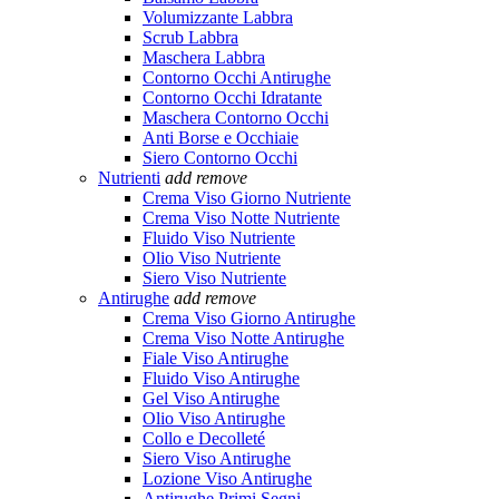
Volumizzante Labbra
Scrub Labbra
Maschera Labbra
Contorno Occhi Antirughe
Contorno Occhi Idratante
Maschera Contorno Occhi
Anti Borse e Occhiaie
Siero Contorno Occhi
Nutrienti
add
remove
Crema Viso Giorno Nutriente
Crema Viso Notte Nutriente
Fluido Viso Nutriente
Olio Viso Nutriente
Siero Viso Nutriente
Antirughe
add
remove
Crema Viso Giorno Antirughe
Crema Viso Notte Antirughe
Fiale Viso Antirughe
Fluido Viso Antirughe
Gel Viso Antirughe
Olio Viso Antirughe
Collo e Decolleté
Siero Viso Antirughe
Lozione Viso Antirughe
Antirughe Primi Segni