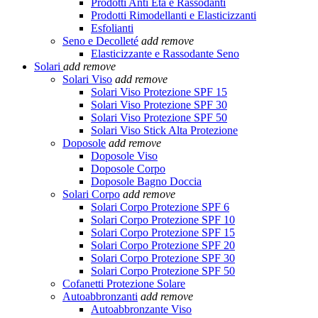
Prodotti Anti Età e Rassodanti
Prodotti Rimodellanti e Elasticizzanti
Esfolianti
Seno e Decolleté
add
remove
Elasticizzante e Rassodante Seno
Solari
add
remove
Solari Viso
add
remove
Solari Viso Protezione SPF 15
Solari Viso Protezione SPF 30
Solari Viso Protezione SPF 50
Solari Viso Stick Alta Protezione
Doposole
add
remove
Doposole Viso
Doposole Corpo
Doposole Bagno Doccia
Solari Corpo
add
remove
Solari Corpo Protezione SPF 6
Solari Corpo Protezione SPF 10
Solari Corpo Protezione SPF 15
Solari Corpo Protezione SPF 20
Solari Corpo Protezione SPF 30
Solari Corpo Protezione SPF 50
Cofanetti Protezione Solare
Autoabbronzanti
add
remove
Autoabbronzante Viso