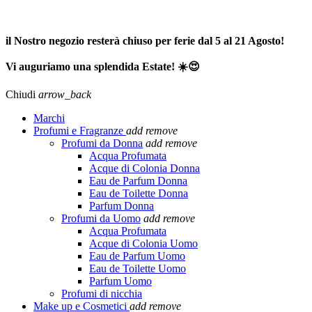
SPEDIZIONE GRATUITA A PARTIRE DA 65,00€ >>>
il Nostro negozio resterà chiuso per ferie dal 5 al 21 Agosto!
Vi auguriamo una splendida Estate! ☀️😍
Chiudi
arrow_back
Marchi
Profumi e Fragranze
add
remove
Profumi da Donna
add
remove
Acqua Profumata
Acque di Colonia Donna
Eau de Parfum Donna
Eau de Toilette Donna
Parfum Donna
Profumi da Uomo
add
remove
Acqua Profumata
Acque di Colonia Uomo
Eau de Parfum Uomo
Eau de Toilette Uomo
Parfum Uomo
Profumi di nicchia
Make up e Cosmetici
add
remove