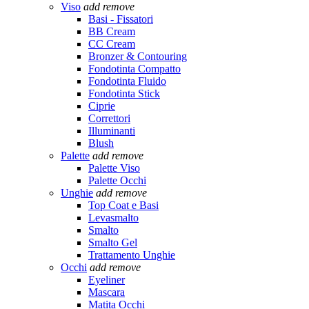
Viso
add
remove
Basi - Fissatori
BB Cream
CC Cream
Bronzer & Contouring
Fondotinta Compatto
Fondotinta Fluido
Fondotinta Stick
Ciprie
Correttori
Illuminanti
Blush
Palette
add
remove
Palette Viso
Palette Occhi
Unghie
add
remove
Top Coat e Basi
Levasmalto
Smalto
Smalto Gel
Trattamento Unghie
Occhi
add
remove
Eyeliner
Mascara
Matita Occhi