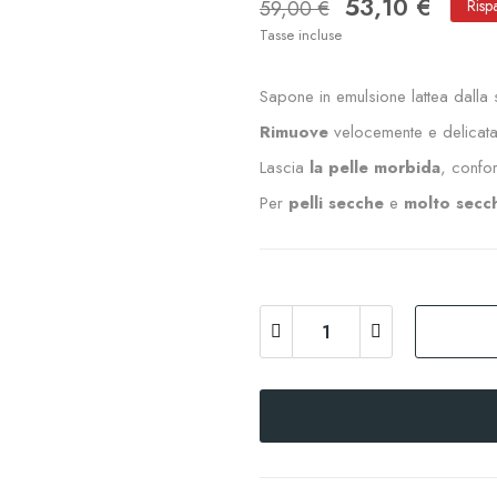
53,10 €
59,00 €
Risp
Tasse incluse
Sapone in emulsione lattea dalla 
Rimuove
velocemente e delicatam
Lascia
la pelle morbida
, confor
Per
pelli secche
e
molto secc