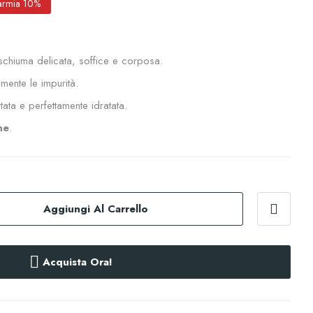
armia 10%
schiuma delicata, soffice e corposa.
ente le impurità.
tata e perfettamente idratata.
he
.
Aggiungi Al Carrello
Acquista Ora!