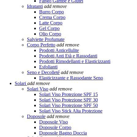
Fango Gambe e Glutei
Idratanti
add
remove
Burro Corpo
Crema Corpo
Latte Corpo
Gel Corpo
Olio Corpo
Salviette Profumate
Corpo Perfetto
add
remove
Prodotti Anticellulite
Prodotti Anti Età e Rassodanti
Prodotti Rimodellanti e Elasticizzanti
Esfolianti
Seno e Decolleté
add
remove
Elasticizzante e Rassodante Seno
Solari
add
remove
Solari Viso
add
remove
Solari Viso Protezione SPF 15
Solari Viso Protezione SPF 30
Solari Viso Protezione SPF 50
Solari Viso Stick Alta Protezione
Doposole
add
remove
Doposole Viso
Doposole Corpo
Doposole Bagno Doccia