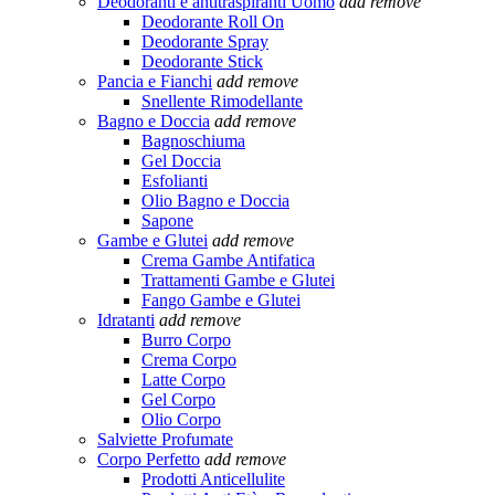
Deodoranti e antitraspiranti Uomo
add
remove
Deodorante Roll On
Deodorante Spray
Deodorante Stick
Pancia e Fianchi
add
remove
Snellente Rimodellante
Bagno e Doccia
add
remove
Bagnoschiuma
Gel Doccia
Esfolianti
Olio Bagno e Doccia
Sapone
Gambe e Glutei
add
remove
Crema Gambe Antifatica
Trattamenti Gambe e Glutei
Fango Gambe e Glutei
Idratanti
add
remove
Burro Corpo
Crema Corpo
Latte Corpo
Gel Corpo
Olio Corpo
Salviette Profumate
Corpo Perfetto
add
remove
Prodotti Anticellulite