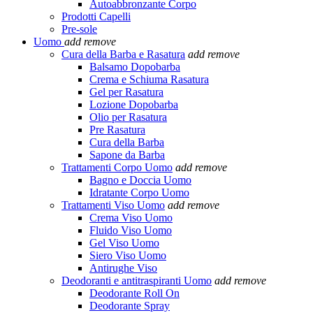
Autoabbronzante Corpo
Prodotti Capelli
Pre-sole
Uomo
add
remove
Cura della Barba e Rasatura
add
remove
Balsamo Dopobarba
Crema e Schiuma Rasatura
Gel per Rasatura
Lozione Dopobarba
Olio per Rasatura
Pre Rasatura
Cura della Barba
Sapone da Barba
Trattamenti Corpo Uomo
add
remove
Bagno e Doccia Uomo
Idratante Corpo Uomo
Trattamenti Viso Uomo
add
remove
Crema Viso Uomo
Fluido Viso Uomo
Gel Viso Uomo
Siero Viso Uomo
Antirughe Viso
Deodoranti e antitraspiranti Uomo
add
remove
Deodorante Roll On
Deodorante Spray