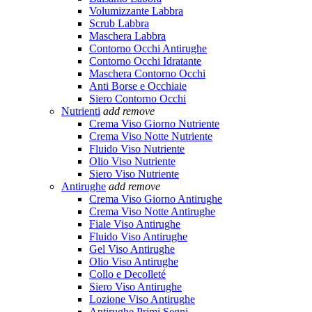
Volumizzante Labbra
Scrub Labbra
Maschera Labbra
Contorno Occhi Antirughe
Contorno Occhi Idratante
Maschera Contorno Occhi
Anti Borse e Occhiaie
Siero Contorno Occhi
Nutrienti
add
remove
Crema Viso Giorno Nutriente
Crema Viso Notte Nutriente
Fluido Viso Nutriente
Olio Viso Nutriente
Siero Viso Nutriente
Antirughe
add
remove
Crema Viso Giorno Antirughe
Crema Viso Notte Antirughe
Fiale Viso Antirughe
Fluido Viso Antirughe
Gel Viso Antirughe
Olio Viso Antirughe
Collo e Decolleté
Siero Viso Antirughe
Lozione Viso Antirughe
Antirughe Primi Segni