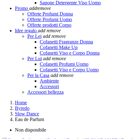
Sapone Detergente Viso Uomo
Promo
add
remove
Offerte Profumi Donna
Offerte Profumi Uomo
Offerte prodotti Corpo
Idee regalo
add
remove
Per Lei
add
remove
Cofanetti Fragranze Donna
Cofanetti Make Up
Cofanetti Viso e Corpo Donna
Per Lui
add
remove
Cofanetti Profumi Uomo
Cofanetti Viso e Corpo Uomo
Per la Casa
add
remove
Ambiente
Accessori
Accessori bellezza
Home
Byredo
Slow Dance
Eau de Parfum
Non disponibile