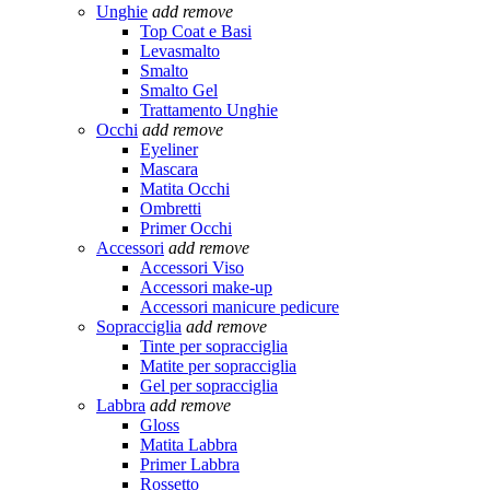
Unghie
add
remove
Top Coat e Basi
Levasmalto
Smalto
Smalto Gel
Trattamento Unghie
Occhi
add
remove
Eyeliner
Mascara
Matita Occhi
Ombretti
Primer Occhi
Accessori
add
remove
Accessori Viso
Accessori make-up
Accessori manicure pedicure
Sopracciglia
add
remove
Tinte per sopracciglia
Matite per sopracciglia
Gel per sopracciglia
Labbra
add
remove
Gloss
Matita Labbra
Primer Labbra
Rossetto