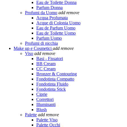
Eau de Toilette Donna
Parfum Donna
Profumi da Uomo
add
remove
Acqua Profumata
Acque di Colonia Uomo
Eau de Parfum Uomo
Eau de Toilette Uomo
Parfum Uomo
Profumi di nicchia
Make up e Cosmetici
add
remove
Viso
add
remove
Basi - Fissatori
BB Cream
CC Cream
Bronzer & Contouring
Fondotinta Compatto
Fondotinta Fluido
Fondotinta Stick
Ciprie
Correttori
Illuminanti
Blush
Palette
add
remove
Palette Viso
Palette Occhi