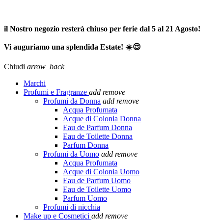
SPEDIZIONE GRATUITA A PARTIRE DA 65,00€ >>>
il Nostro negozio resterà chiuso per ferie dal 5 al 21 Agosto!
Vi auguriamo una splendida Estate! ☀️😍
Chiudi
arrow_back
Marchi
Profumi e Fragranze
add
remove
Profumi da Donna
add
remove
Acqua Profumata
Acque di Colonia Donna
Eau de Parfum Donna
Eau de Toilette Donna
Parfum Donna
Profumi da Uomo
add
remove
Acqua Profumata
Acque di Colonia Uomo
Eau de Parfum Uomo
Eau de Toilette Uomo
Parfum Uomo
Profumi di nicchia
Make up e Cosmetici
add
remove