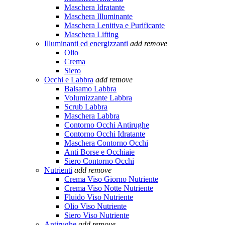
Maschera Idratante
Maschera Illuminante
Maschera Lenitiva e Purificante
Maschera Lifting
Illuminanti ed energizzanti
add
remove
Olio
Crema
Siero
Occhi e Labbra
add
remove
Balsamo Labbra
Volumizzante Labbra
Scrub Labbra
Maschera Labbra
Contorno Occhi Antirughe
Contorno Occhi Idratante
Maschera Contorno Occhi
Anti Borse e Occhiaie
Siero Contorno Occhi
Nutrienti
add
remove
Crema Viso Giorno Nutriente
Crema Viso Notte Nutriente
Fluido Viso Nutriente
Olio Viso Nutriente
Siero Viso Nutriente
Antirughe
add
remove