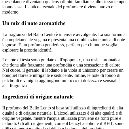
mescolano e diventano qualcosa di più: familiare e allo stesso tempo
iconoclasta. L'antico arsenale del profumiere diviene nuovo e
moderno.
Un mix di note aromatiche
La fragranza del Ballo Lento è intensa e avvolgente. La sua formula
è completamente vegana e presenta una combinazione unica di note
legnose. È un profumo genderless, perfetto per chiunque voglia
esplorare la propria identità.
Le note di testa sono guidate dall'opoponax, una resina aromatica
che dona alla fragranza una profondità e una sensazione di calore.
Nel cuore, il geranio, il labdano e la viola si uniscono per creare un
bouquet floreale intrigante e seducente. Infine, le note di fondo di
patchouli e vaniglia aggiungono un tocco di dolcezza e sensualità
alla fragranza.
Ingredienti di origine naturale
Il profumo del Ballo Lento si basa sull'utilizzo di ingredienti di alta
qualità e di origine naturale. L'alcool utilizzato è di alta qualità e di
origine vegetale, mentre l'acqua utilizzata proviene da fonti pure e
naturali. Gli altri ingredienti, come il benzyl alcohol e il BHT, sono
utilizzati per garantire la stabilità e la durata del prodotto.