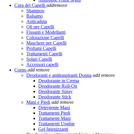
Cura dei Capelli
add
remove
Shampoo
Balsamo
Anticaduta
Oli per Capelli
Fissanti e Modellanti
Colorazione Capelli
Maschere per Capelli
Profumi Capelli
Trattamenti Capelli
Solari Capelli
Accessori capelli
Corpo
add
remove
Deodoranti e antitraspiranti Donna
add
remove
Deodorante in Crema
Deodorante Roll-On
Deodorante Spray
Deodorante Stick
Mani e Piedi
add
remove
Detergente Mani
Trattamenti Piedi
Trattamenti Mani
Trattamenti Unghie
Gel Igienizzanti