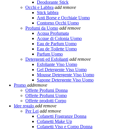
Deodorante Stick
Occhi e Labbra
add
remove
Stick labbra
Anti Borse e Occhiaie Uomo
Contorno Occhi Uomo
Profumi da Uomo
add
remove
Acqua Profumata
Acque di Colonia Uomo
Eau de Parfum Uomo
Eau de Toilette Uomo
Parfum Uomo
Detergenti ed Esfolianti
add
remove
Esfoliante Viso Uomo
Gel Detergente Viso Uomo
Mousse Detergente Viso Uomo
Sapone Detergente Viso Uomo
Promo
add
remove
Offerte Profumi Donna
Offerte Profumi Uomo
Offerte prodotti Corpo
Idee regalo
add
remove
Per Lei
add
remove
Cofanetti Fragranze Donna
Cofanetti Make Up
Cofanetti Viso e Corpo Donna