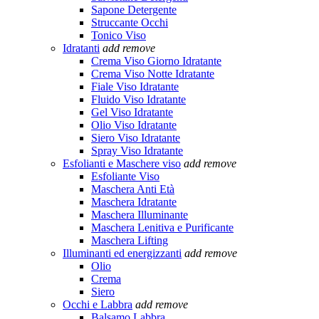
Sapone Detergente
Struccante Occhi
Tonico Viso
Idratanti
add
remove
Crema Viso Giorno Idratante
Crema Viso Notte Idratante
Fiale Viso Idratante
Fluido Viso Idratante
Gel Viso Idratante
Olio Viso Idratante
Siero Viso Idratante
Spray Viso Idratante
Esfolianti e Maschere viso
add
remove
Esfoliante Viso
Maschera Anti Età
Maschera Idratante
Maschera Illuminante
Maschera Lenitiva e Purificante
Maschera Lifting
Illuminanti ed energizzanti
add
remove
Olio
Crema
Siero
Occhi e Labbra
add
remove
Balsamo Labbra