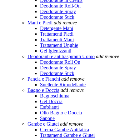
Deodorante in Crema
Deodorante Roll-On
Deodorante Spray
Deodorante Stick
Mani e Piedi
add
remove
Detergente Mani
Trattamenti Piedi
Trattamenti Mani
Trattamenti Unghie
Gel Igienizzanti
Deodoranti e antitraspiranti Uomo
add
remove
Deodorante Roll On
Deodorante Spray
Deodorante Stick
Pancia e Fianchi
add
remove
Snellente Rimodellante
Bagno e Doccia
add
remove
Bagnoschiuma
Gel Doccia
Esfolianti
Olio Bagno e Doccia
Sapone
Gambe e Glutei
add
remove
Crema Gambe Antifatica
Trattamenti Gambe e Glutei