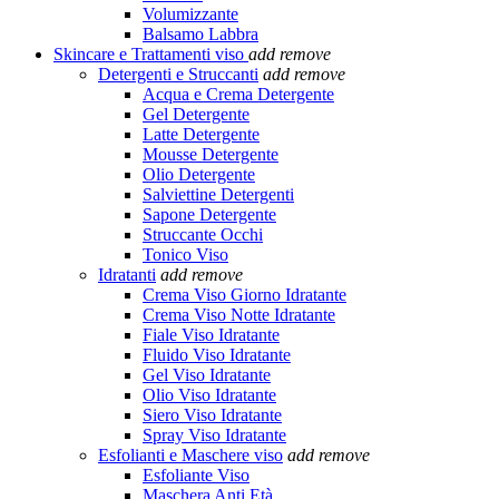
Volumizzante
Balsamo Labbra
Skincare e Trattamenti viso
add
remove
Detergenti e Struccanti
add
remove
Acqua e Crema Detergente
Gel Detergente
Latte Detergente
Mousse Detergente
Olio Detergente
Salviettine Detergenti
Sapone Detergente
Struccante Occhi
Tonico Viso
Idratanti
add
remove
Crema Viso Giorno Idratante
Crema Viso Notte Idratante
Fiale Viso Idratante
Fluido Viso Idratante
Gel Viso Idratante
Olio Viso Idratante
Siero Viso Idratante
Spray Viso Idratante
Esfolianti e Maschere viso
add
remove
Esfoliante Viso
Maschera Anti Età