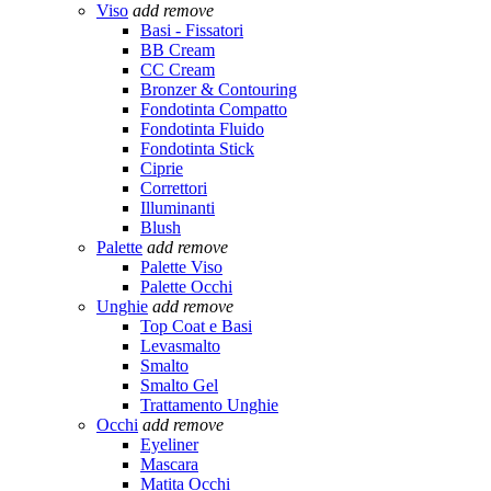
Viso
add
remove
Basi - Fissatori
BB Cream
CC Cream
Bronzer & Contouring
Fondotinta Compatto
Fondotinta Fluido
Fondotinta Stick
Ciprie
Correttori
Illuminanti
Blush
Palette
add
remove
Palette Viso
Palette Occhi
Unghie
add
remove
Top Coat e Basi
Levasmalto
Smalto
Smalto Gel
Trattamento Unghie
Occhi
add
remove
Eyeliner
Mascara
Matita Occhi