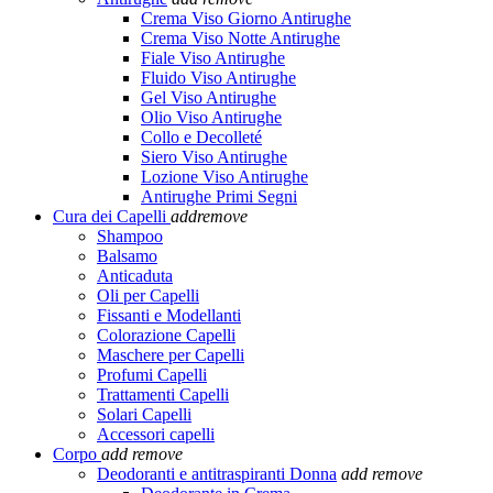
Crema Viso Giorno Antirughe
Crema Viso Notte Antirughe
Fiale Viso Antirughe
Fluido Viso Antirughe
Gel Viso Antirughe
Olio Viso Antirughe
Collo e Decolleté
Siero Viso Antirughe
Lozione Viso Antirughe
Antirughe Primi Segni
Cura dei Capelli
add
remove
Shampoo
Balsamo
Anticaduta
Oli per Capelli
Fissanti e Modellanti
Colorazione Capelli
Maschere per Capelli
Profumi Capelli
Trattamenti Capelli
Solari Capelli
Accessori capelli
Corpo
add
remove
Deodoranti e antitraspiranti Donna
add
remove