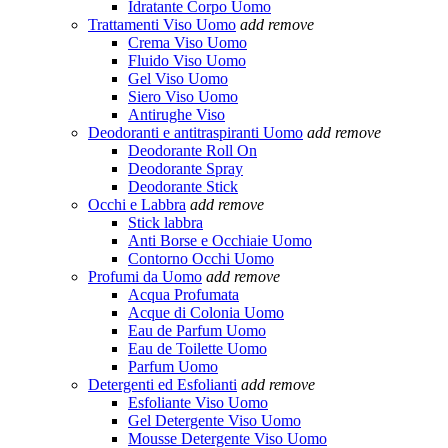
Idratante Corpo Uomo
Trattamenti Viso Uomo
add
remove
Crema Viso Uomo
Fluido Viso Uomo
Gel Viso Uomo
Siero Viso Uomo
Antirughe Viso
Deodoranti e antitraspiranti Uomo
add
remove
Deodorante Roll On
Deodorante Spray
Deodorante Stick
Occhi e Labbra
add
remove
Stick labbra
Anti Borse e Occhiaie Uomo
Contorno Occhi Uomo
Profumi da Uomo
add
remove
Acqua Profumata
Acque di Colonia Uomo
Eau de Parfum Uomo
Eau de Toilette Uomo
Parfum Uomo
Detergenti ed Esfolianti
add
remove
Esfoliante Viso Uomo
Gel Detergente Viso Uomo
Mousse Detergente Viso Uomo