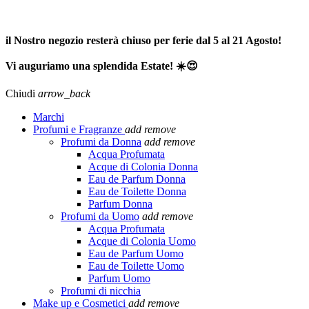
SPEDIZIONE GRATUITA A PARTIRE DA 65,00€ >>>
il Nostro negozio resterà chiuso per ferie dal 5 al 21 Agosto!
Vi auguriamo una splendida Estate! ☀️😍
Chiudi
arrow_back
Marchi
Profumi e Fragranze
add
remove
Profumi da Donna
add
remove
Acqua Profumata
Acque di Colonia Donna
Eau de Parfum Donna
Eau de Toilette Donna
Parfum Donna
Profumi da Uomo
add
remove
Acqua Profumata
Acque di Colonia Uomo
Eau de Parfum Uomo
Eau de Toilette Uomo
Parfum Uomo
Profumi di nicchia
Make up e Cosmetici
add
remove