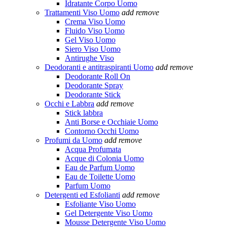
Idratante Corpo Uomo
Trattamenti Viso Uomo
add
remove
Crema Viso Uomo
Fluido Viso Uomo
Gel Viso Uomo
Siero Viso Uomo
Antirughe Viso
Deodoranti e antitraspiranti Uomo
add
remove
Deodorante Roll On
Deodorante Spray
Deodorante Stick
Occhi e Labbra
add
remove
Stick labbra
Anti Borse e Occhiaie Uomo
Contorno Occhi Uomo
Profumi da Uomo
add
remove
Acqua Profumata
Acque di Colonia Uomo
Eau de Parfum Uomo
Eau de Toilette Uomo
Parfum Uomo
Detergenti ed Esfolianti
add
remove
Esfoliante Viso Uomo
Gel Detergente Viso Uomo
Mousse Detergente Viso Uomo