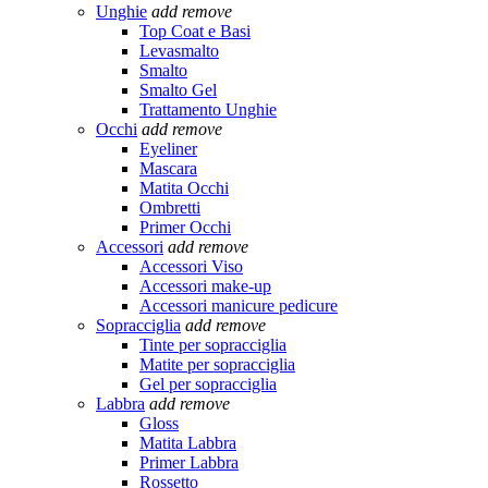
Unghie
add
remove
Top Coat e Basi
Levasmalto
Smalto
Smalto Gel
Trattamento Unghie
Occhi
add
remove
Eyeliner
Mascara
Matita Occhi
Ombretti
Primer Occhi
Accessori
add
remove
Accessori Viso
Accessori make-up
Accessori manicure pedicure
Sopracciglia
add
remove
Tinte per sopracciglia
Matite per sopracciglia
Gel per sopracciglia
Labbra
add
remove
Gloss
Matita Labbra
Primer Labbra
Rossetto