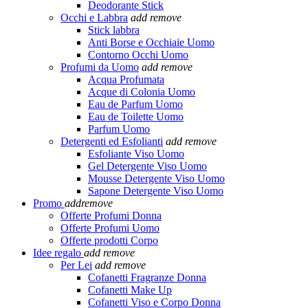
Deodorante Stick
Occhi e Labbra
add
remove
Stick labbra
Anti Borse e Occhiaie Uomo
Contorno Occhi Uomo
Profumi da Uomo
add
remove
Acqua Profumata
Acque di Colonia Uomo
Eau de Parfum Uomo
Eau de Toilette Uomo
Parfum Uomo
Detergenti ed Esfolianti
add
remove
Esfoliante Viso Uomo
Gel Detergente Viso Uomo
Mousse Detergente Viso Uomo
Sapone Detergente Viso Uomo
Promo
add
remove
Offerte Profumi Donna
Offerte Profumi Uomo
Offerte prodotti Corpo
Idee regalo
add
remove
Per Lei
add
remove
Cofanetti Fragranze Donna
Cofanetti Make Up
Cofanetti Viso e Corpo Donna