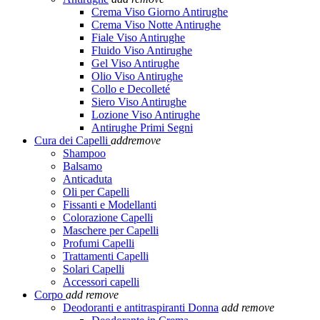
Crema Viso Giorno Antirughe
Crema Viso Notte Antirughe
Fiale Viso Antirughe
Fluido Viso Antirughe
Gel Viso Antirughe
Olio Viso Antirughe
Collo e Decolleté
Siero Viso Antirughe
Lozione Viso Antirughe
Antirughe Primi Segni
Cura dei Capelli
add
remove
Shampoo
Balsamo
Anticaduta
Oli per Capelli
Fissanti e Modellanti
Colorazione Capelli
Maschere per Capelli
Profumi Capelli
Trattamenti Capelli
Solari Capelli
Accessori capelli
Corpo
add
remove
Deodoranti e antitraspiranti Donna
add
remove