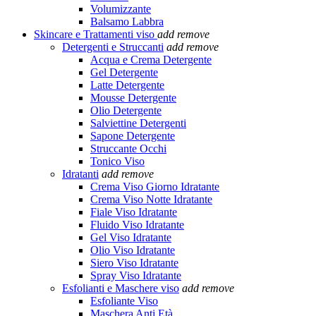
Volumizzante
Balsamo Labbra
Skincare e Trattamenti viso
add
remove
Detergenti e Struccanti
add
remove
Acqua e Crema Detergente
Gel Detergente
Latte Detergente
Mousse Detergente
Olio Detergente
Salviettine Detergenti
Sapone Detergente
Struccante Occhi
Tonico Viso
Idratanti
add
remove
Crema Viso Giorno Idratante
Crema Viso Notte Idratante
Fiale Viso Idratante
Fluido Viso Idratante
Gel Viso Idratante
Olio Viso Idratante
Siero Viso Idratante
Spray Viso Idratante
Esfolianti e Maschere viso
add
remove
Esfoliante Viso
Maschera Anti Età