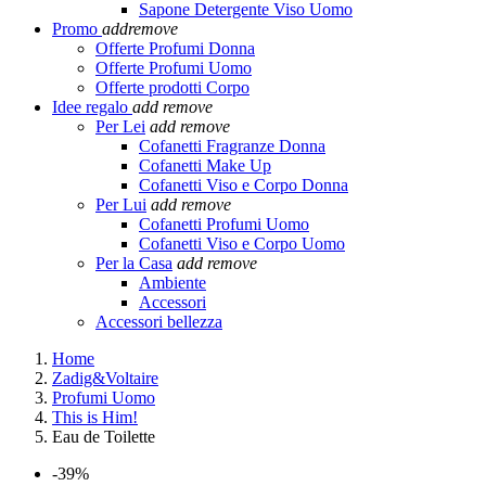
Sapone Detergente Viso Uomo
Promo
add
remove
Offerte Profumi Donna
Offerte Profumi Uomo
Offerte prodotti Corpo
Idee regalo
add
remove
Per Lei
add
remove
Cofanetti Fragranze Donna
Cofanetti Make Up
Cofanetti Viso e Corpo Donna
Per Lui
add
remove
Cofanetti Profumi Uomo
Cofanetti Viso e Corpo Uomo
Per la Casa
add
remove
Ambiente
Accessori
Accessori bellezza
Home
Zadig&Voltaire
Profumi Uomo
This is Him!
Eau de Toilette
-39%