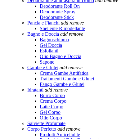
Deodoranti e antitraspiranti Uomo
add
remove
Deodorante Roll On
Deodorante Spray
Deodorante Stick
Pancia e Fianchi
add
remove
Snellente Rimodellante
Bagno e Doccia
add
remove
Bagnoschiuma
Gel Doccia
Esfolianti
Olio Bagno e Doccia
Sapone
Gambe e Glutei
add
remove
Crema Gambe Antifatica
Trattamenti Gambe e Glutei
Fango Gambe e Glutei
Idratanti
add
remove
Burro Corpo
Crema Corpo
Latte Corpo
Gel Corpo
Olio Corpo
Salviette Profumate
Corpo Perfetto
add
remove
Prodotti Anticellulite