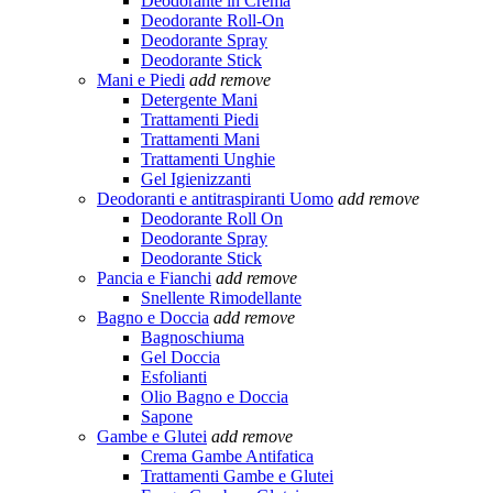
Deodorante in Crema
Deodorante Roll-On
Deodorante Spray
Deodorante Stick
Mani e Piedi
add
remove
Detergente Mani
Trattamenti Piedi
Trattamenti Mani
Trattamenti Unghie
Gel Igienizzanti
Deodoranti e antitraspiranti Uomo
add
remove
Deodorante Roll On
Deodorante Spray
Deodorante Stick
Pancia e Fianchi
add
remove
Snellente Rimodellante
Bagno e Doccia
add
remove
Bagnoschiuma
Gel Doccia
Esfolianti
Olio Bagno e Doccia
Sapone
Gambe e Glutei
add
remove
Crema Gambe Antifatica
Trattamenti Gambe e Glutei