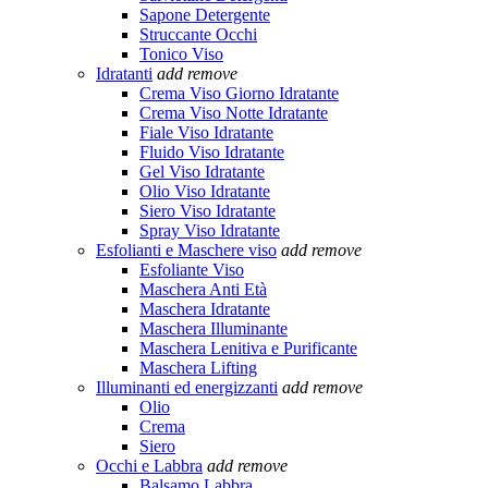
Sapone Detergente
Struccante Occhi
Tonico Viso
Idratanti
add
remove
Crema Viso Giorno Idratante
Crema Viso Notte Idratante
Fiale Viso Idratante
Fluido Viso Idratante
Gel Viso Idratante
Olio Viso Idratante
Siero Viso Idratante
Spray Viso Idratante
Esfolianti e Maschere viso
add
remove
Esfoliante Viso
Maschera Anti Età
Maschera Idratante
Maschera Illuminante
Maschera Lenitiva e Purificante
Maschera Lifting
Illuminanti ed energizzanti
add
remove
Olio
Crema
Siero
Occhi e Labbra
add
remove
Balsamo Labbra