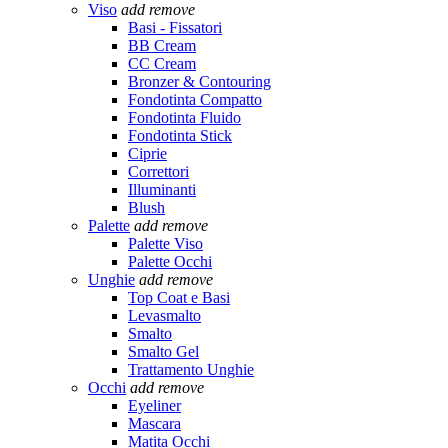
Viso
add
remove
Basi - Fissatori
BB Cream
CC Cream
Bronzer & Contouring
Fondotinta Compatto
Fondotinta Fluido
Fondotinta Stick
Ciprie
Correttori
Illuminanti
Blush
Palette
add
remove
Palette Viso
Palette Occhi
Unghie
add
remove
Top Coat e Basi
Levasmalto
Smalto
Smalto Gel
Trattamento Unghie
Occhi
add
remove
Eyeliner
Mascara
Matita Occhi