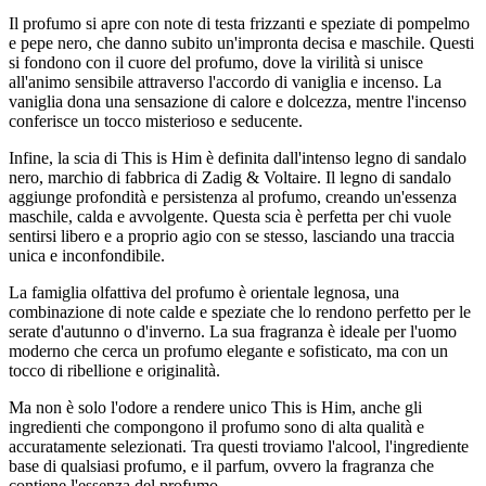
Il profumo si apre con note di testa frizzanti e speziate di pompelmo
e pepe nero, che danno subito un'impronta decisa e maschile. Questi
si fondono con il cuore del profumo, dove la virilità si unisce
all'animo sensibile attraverso l'accordo di vaniglia e incenso. La
vaniglia dona una sensazione di calore e dolcezza, mentre l'incenso
conferisce un tocco misterioso e seducente.
Infine, la scia di This is Him è definita dall'intenso legno di sandalo
nero, marchio di fabbrica di Zadig & Voltaire. Il legno di sandalo
aggiunge profondità e persistenza al profumo, creando un'essenza
maschile, calda e avvolgente. Questa scia è perfetta per chi vuole
sentirsi libero e a proprio agio con se stesso, lasciando una traccia
unica e inconfondibile.
La famiglia olfattiva del profumo è orientale legnosa, una
combinazione di note calde e speziate che lo rendono perfetto per le
serate d'autunno o d'inverno. La sua fragranza è ideale per l'uomo
moderno che cerca un profumo elegante e sofisticato, ma con un
tocco di ribellione e originalità.
Ma non è solo l'odore a rendere unico This is Him, anche gli
ingredienti che compongono il profumo sono di alta qualità e
accuratamente selezionati. Tra questi troviamo l'alcool, l'ingrediente
base di qualsiasi profumo, e il parfum, ovvero la fragranza che
contiene l'essenza del profumo.