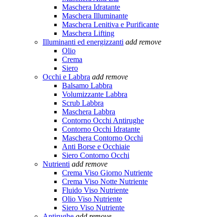
Maschera Idratante
Maschera Illuminante
Maschera Lenitiva e Purificante
Maschera Lifting
Illuminanti ed energizzanti
add
remove
Olio
Crema
Siero
Occhi e Labbra
add
remove
Balsamo Labbra
Volumizzante Labbra
Scrub Labbra
Maschera Labbra
Contorno Occhi Antirughe
Contorno Occhi Idratante
Maschera Contorno Occhi
Anti Borse e Occhiaie
Siero Contorno Occhi
Nutrienti
add
remove
Crema Viso Giorno Nutriente
Crema Viso Notte Nutriente
Fluido Viso Nutriente
Olio Viso Nutriente
Siero Viso Nutriente
Antirughe
add
remove