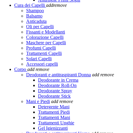
Cura dei Capelli
add
remove
Shampoo
Balsamo
Anticaduta
Oli per Capelli
Fissanti e Modellanti
Colorazione Capelli
Maschere per Capelli
Profumi Capelli
Trattamenti Capelli
Solari Capelli
Accessori capelli
Corpo
add
remove
Deodoranti e antitraspiranti Donna
add
remove
Deodorante in Crema
Deodorante Roll-On
Deodorante Spray
Deodorante Stick
Mani e Piedi
add
remove
Detergente Mani
Trattamenti Piedi
Trattamenti Mani
Trattamenti Unghie
Gel Igienizzanti