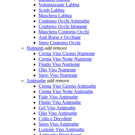
Volumizzante Labbra
Scrub Labbra
Maschera Labbra
Contorno Occhi Antirughe
Contorno Occhi Idratante
Maschera Contorno Occhi
Anti Borse e Occhiaie
Siero Contorno Occhi
Nutrienti
add
remove
Crema Viso Giorno Nutriente
Crema Viso Notte Nutriente
Fluido Viso Nutriente
Olio Viso Nutriente
Siero Viso Nutriente
Antirughe
add
remove
Crema Viso Giorno Antirughe
Crema Viso Notte Antirughe
Fiale Viso Antirughe
Fluido Viso Antirughe
Gel Viso Antirughe
Olio Viso Antirughe
Collo e Decolleté
Siero Viso Antirughe
Lozione Viso Antirughe
Antirughe Primi Segni