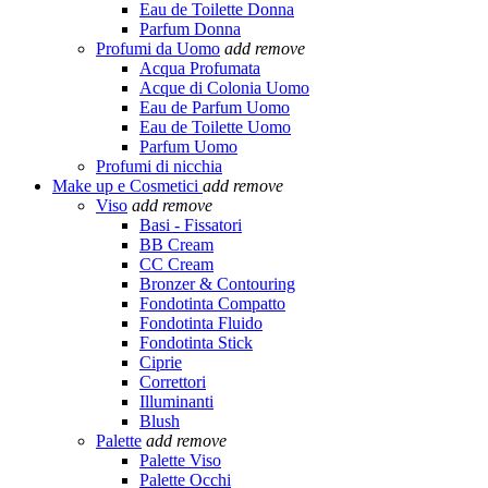
Eau de Toilette Donna
Parfum Donna
Profumi da Uomo
add
remove
Acqua Profumata
Acque di Colonia Uomo
Eau de Parfum Uomo
Eau de Toilette Uomo
Parfum Uomo
Profumi di nicchia
Make up e Cosmetici
add
remove
Viso
add
remove
Basi - Fissatori
BB Cream
CC Cream
Bronzer & Contouring
Fondotinta Compatto
Fondotinta Fluido
Fondotinta Stick
Ciprie
Correttori
Illuminanti
Blush
Palette
add
remove
Palette Viso
Palette Occhi