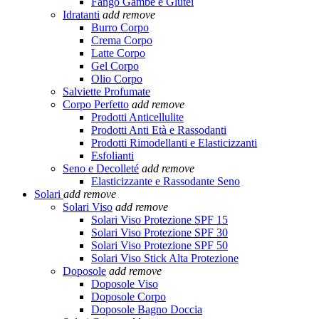
Fango Gambe e Glutei
Idratanti
add
remove
Burro Corpo
Crema Corpo
Latte Corpo
Gel Corpo
Olio Corpo
Salviette Profumate
Corpo Perfetto
add
remove
Prodotti Anticellulite
Prodotti Anti Età e Rassodanti
Prodotti Rimodellanti e Elasticizzanti
Esfolianti
Seno e Decolleté
add
remove
Elasticizzante e Rassodante Seno
Solari
add
remove
Solari Viso
add
remove
Solari Viso Protezione SPF 15
Solari Viso Protezione SPF 30
Solari Viso Protezione SPF 50
Solari Viso Stick Alta Protezione
Doposole
add
remove
Doposole Viso
Doposole Corpo
Doposole Bagno Doccia