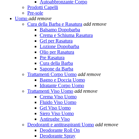
Autoabbronzante Corpo
Prodotti Capelli
Pre-sole
Uomo
add
remove
Cura della Barba e Rasatura
add
remove
Balsamo Dopobarba
Crema e Schiuma Rasatura
Gel per Rasatura
Lozione Dopobarba
Olio per Rasatura
Pre Rasatura
Cura della Barba
Sapone da Barba
Trattamenti Corpo Uomo
add
remove
Bagno e Doccia Uomo
Idratante Corpo Uomo
Trattamenti Viso Uomo
add
remove
Crema Viso Uomo
Fluido Viso Uomo
Gel Viso Uomo
Siero Viso Uomo
Antirughe Viso
Deodoranti e antitraspiranti Uomo
add
remove
Deodorante Roll On
Deodorante Spray