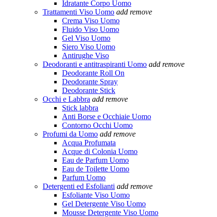
Idratante Corpo Uomo
Trattamenti Viso Uomo
add
remove
Crema Viso Uomo
Fluido Viso Uomo
Gel Viso Uomo
Siero Viso Uomo
Antirughe Viso
Deodoranti e antitraspiranti Uomo
add
remove
Deodorante Roll On
Deodorante Spray
Deodorante Stick
Occhi e Labbra
add
remove
Stick labbra
Anti Borse e Occhiaie Uomo
Contorno Occhi Uomo
Profumi da Uomo
add
remove
Acqua Profumata
Acque di Colonia Uomo
Eau de Parfum Uomo
Eau de Toilette Uomo
Parfum Uomo
Detergenti ed Esfolianti
add
remove
Esfoliante Viso Uomo
Gel Detergente Viso Uomo
Mousse Detergente Viso Uomo