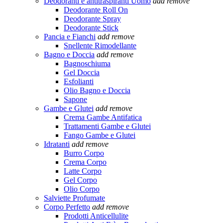
Deodoranti e antitraspiranti Uomo
add
remove
Deodorante Roll On
Deodorante Spray
Deodorante Stick
Pancia e Fianchi
add
remove
Snellente Rimodellante
Bagno e Doccia
add
remove
Bagnoschiuma
Gel Doccia
Esfolianti
Olio Bagno e Doccia
Sapone
Gambe e Glutei
add
remove
Crema Gambe Antifatica
Trattamenti Gambe e Glutei
Fango Gambe e Glutei
Idratanti
add
remove
Burro Corpo
Crema Corpo
Latte Corpo
Gel Corpo
Olio Corpo
Salviette Profumate
Corpo Perfetto
add
remove
Prodotti Anticellulite