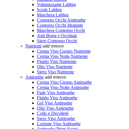
Volumizzante Labbra
Scrub Labbra
Maschera Labbra
Contorno Occhi Antirughe
Contorno Occhi Idratante
Maschera Contorno Occhi
Anti Borse e Occhiaie
Siero Contorno Occhi
Nutrienti
add
remove
Crema Viso Giorno Nutriente
Crema Viso Notte Nutriente
Fluido Viso Nutriente
Olio Viso Nutriente
Siero Viso Nutriente
Antirughe
add
remove
Crema Viso Giorno Antirughe
Crema Viso Notte Antirughe
Fiale Viso Antirughe
Fluido Viso Antirughe
Gel Viso Antirughe
Olio Viso Antirughe
Collo e Decolleté
Siero Viso Antirughe
Lozione Viso Antirughe
Antirughe Primi Segni