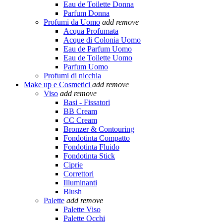
Eau de Toilette Donna
Parfum Donna
Profumi da Uomo
add
remove
Acqua Profumata
Acque di Colonia Uomo
Eau de Parfum Uomo
Eau de Toilette Uomo
Parfum Uomo
Profumi di nicchia
Make up e Cosmetici
add
remove
Viso
add
remove
Basi - Fissatori
BB Cream
CC Cream
Bronzer & Contouring
Fondotinta Compatto
Fondotinta Fluido
Fondotinta Stick
Ciprie
Correttori
Illuminanti
Blush
Palette
add
remove
Palette Viso
Palette Occhi