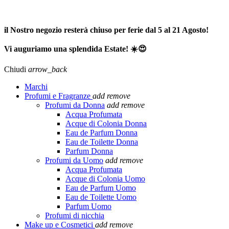
SPEDIZIONE GRATUITA A PARTIRE DA 65,00€ >>>
il Nostro negozio resterà chiuso per ferie dal 5 al 21 Agosto!
Vi auguriamo una splendida Estate! ☀️😍
Chiudi
arrow_back
Marchi
Profumi e Fragranze
add
remove
Profumi da Donna
add
remove
Acqua Profumata
Acque di Colonia Donna
Eau de Parfum Donna
Eau de Toilette Donna
Parfum Donna
Profumi da Uomo
add
remove
Acqua Profumata
Acque di Colonia Uomo
Eau de Parfum Uomo
Eau de Toilette Uomo
Parfum Uomo
Profumi di nicchia
Make up e Cosmetici
add
remove