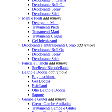
Deodorante in Crema
Deodorante Roll-On
Deodorante Spray
Deodorante Stick
Mani e Piedi
add
remove
Detergente Mani
Trattamenti Piedi
Trattamenti Mani
Trattamenti Unghie
Gel Igienizzanti
Deodoranti e antitraspiranti Uomo
add
remove
Deodorante Roll On
Deodorante Spray
Deodorante Stick
Pancia e Fianchi
add
remove
Snellente Rimodellante
Bagno e Doccia
add
remove
Bagnoschiuma
Gel Doccia
Esfolianti
Olio Bagno e Doccia
Sapone
Gambe e Glutei
add
remove
Crema Gambe Antifatica
Trattamenti Gambe e Glutei