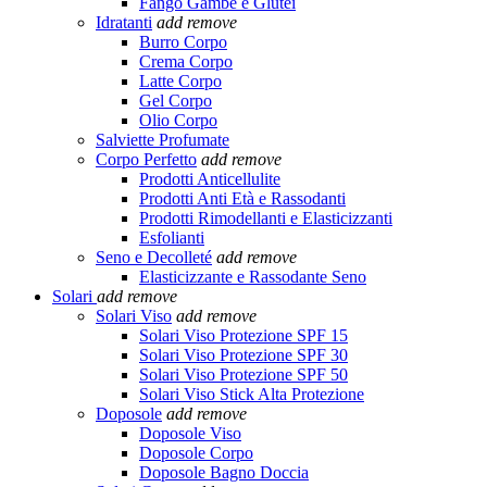
Fango Gambe e Glutei
Idratanti
add
remove
Burro Corpo
Crema Corpo
Latte Corpo
Gel Corpo
Olio Corpo
Salviette Profumate
Corpo Perfetto
add
remove
Prodotti Anticellulite
Prodotti Anti Età e Rassodanti
Prodotti Rimodellanti e Elasticizzanti
Esfolianti
Seno e Decolleté
add
remove
Elasticizzante e Rassodante Seno
Solari
add
remove
Solari Viso
add
remove
Solari Viso Protezione SPF 15
Solari Viso Protezione SPF 30
Solari Viso Protezione SPF 50
Solari Viso Stick Alta Protezione
Doposole
add
remove
Doposole Viso
Doposole Corpo
Doposole Bagno Doccia