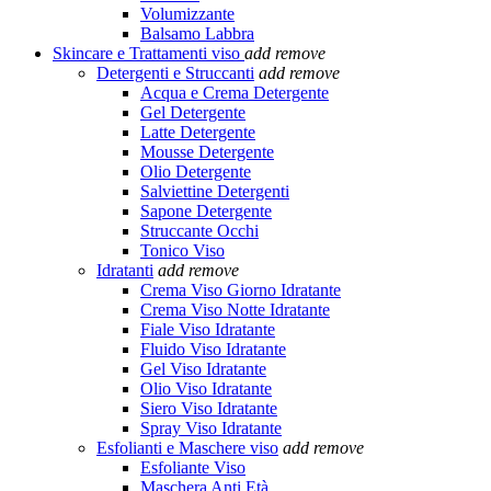
Volumizzante
Balsamo Labbra
Skincare e Trattamenti viso
add
remove
Detergenti e Struccanti
add
remove
Acqua e Crema Detergente
Gel Detergente
Latte Detergente
Mousse Detergente
Olio Detergente
Salviettine Detergenti
Sapone Detergente
Struccante Occhi
Tonico Viso
Idratanti
add
remove
Crema Viso Giorno Idratante
Crema Viso Notte Idratante
Fiale Viso Idratante
Fluido Viso Idratante
Gel Viso Idratante
Olio Viso Idratante
Siero Viso Idratante
Spray Viso Idratante
Esfolianti e Maschere viso
add
remove
Esfoliante Viso
Maschera Anti Età