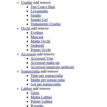
Unghie
add
remove
Top Coat e Basi
Levasmalto
Smalto
Smalto Gel
Trattamento Unghie
Occhi
add
remove
Eyeliner
Mascara
Matita Occhi
Ombretti
Primer Occhi
Accessori
add
remove
Accessori Viso
Accessori make-up
Accessori manicure pedicure
Sopracciglia
add
remove
Tinte per sopracciglia
Matite per sopracciglia
Gel per sopracciglia
Labbra
add
remove
Gloss
Matita Labbra
Primer Labbra
Rossetto