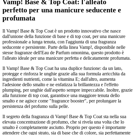
Vamp! Base & Top Coat: l'alleato
perfetto per una manicure seducente e
profumata
Il Vamp! Base & Top Coat è un prodotto innovativo che nasce
dall'unione della funzione di base e di top coat, per una manicure
professionale a lunga tenuta, con l'aggiunta di una fragranza
seducente e persistente. Parte della linea Vamp!, disponibile nelle
stesse fragranze dell'Eau de Parfum omonima, questo prodotto è
l'alleato ideale per una manicure perfetta e delicatamente profumata.
Il Vamp! Base & Top Coat ha una duplice funzione: da un lato,
protegge e rinforza le unghie grazie alla sua formula arricchita da
ingredienti nutrienti, come la vitamina E; dall'altro, aumenta
l'adesione dello smalto e ne enfatizza la brillantezza e l'effetto
plumping, per unghie dall'aspetto sempre impeccabile. Inoltre, grazie
alla funzione di top coat, garantisce una maggiore tenuta dello
smalto e ne agisce come "fragrance booster", per prolungare la
persistenza del profumo sulla pelle.
Il segreto della fragranza di Vamp! Base & Top Coat sta nella sua
elevata concentrazione di profumo, che si rivela una volta che lo
smalto è completamente asciutto. Proprio per questo è importante
attendere che ogni strato, sia di base che di colore, sia perfettamente