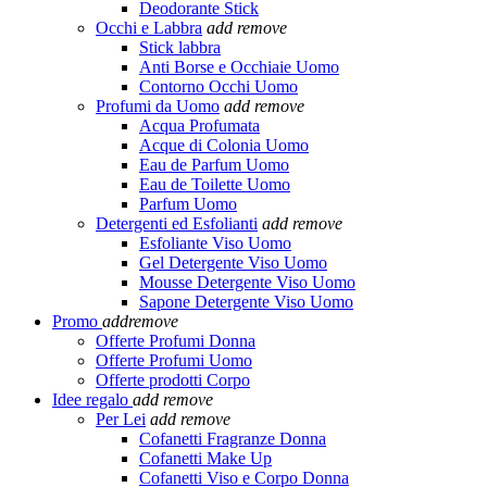
Deodorante Stick
Occhi e Labbra
add
remove
Stick labbra
Anti Borse e Occhiaie Uomo
Contorno Occhi Uomo
Profumi da Uomo
add
remove
Acqua Profumata
Acque di Colonia Uomo
Eau de Parfum Uomo
Eau de Toilette Uomo
Parfum Uomo
Detergenti ed Esfolianti
add
remove
Esfoliante Viso Uomo
Gel Detergente Viso Uomo
Mousse Detergente Viso Uomo
Sapone Detergente Viso Uomo
Promo
add
remove
Offerte Profumi Donna
Offerte Profumi Uomo
Offerte prodotti Corpo
Idee regalo
add
remove
Per Lei
add
remove
Cofanetti Fragranze Donna
Cofanetti Make Up
Cofanetti Viso e Corpo Donna