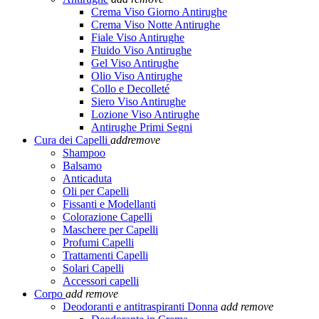
Crema Viso Giorno Antirughe
Crema Viso Notte Antirughe
Fiale Viso Antirughe
Fluido Viso Antirughe
Gel Viso Antirughe
Olio Viso Antirughe
Collo e Decolleté
Siero Viso Antirughe
Lozione Viso Antirughe
Antirughe Primi Segni
Cura dei Capelli
add
remove
Shampoo
Balsamo
Anticaduta
Oli per Capelli
Fissanti e Modellanti
Colorazione Capelli
Maschere per Capelli
Profumi Capelli
Trattamenti Capelli
Solari Capelli
Accessori capelli
Corpo
add
remove
Deodoranti e antitraspiranti Donna
add
remove