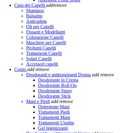
Cura dei Capelli
add
remove
Shampoo
Balsamo
Anticaduta
Oli per Capelli
Fissanti e Modellanti
Colorazione Capelli
Maschere per Capelli
Profumi Capelli
Trattamenti Capelli
Solari Capelli
Accessori capelli
Corpo
add
remove
Deodoranti e antitraspiranti Donna
add
remove
Deodorante in Crema
Deodorante Roll-On
Deodorante Spray
Deodorante Stick
Mani e Piedi
add
remove
Detergente Mani
Trattamenti Piedi
Trattamenti Mani
Trattamenti Unghie
Gel Igienizzanti