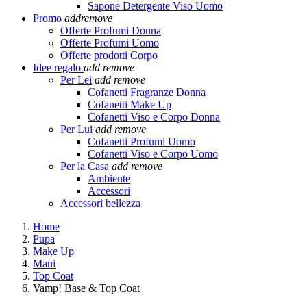
Sapone Detergente Viso Uomo
Promo
add
remove
Offerte Profumi Donna
Offerte Profumi Uomo
Offerte prodotti Corpo
Idee regalo
add
remove
Per Lei
add
remove
Cofanetti Fragranze Donna
Cofanetti Make Up
Cofanetti Viso e Corpo Donna
Per Lui
add
remove
Cofanetti Profumi Uomo
Cofanetti Viso e Corpo Uomo
Per la Casa
add
remove
Ambiente
Accessori
Accessori bellezza
Home
Pupa
Make Up
Mani
Top Coat
Vamp! Base & Top Coat