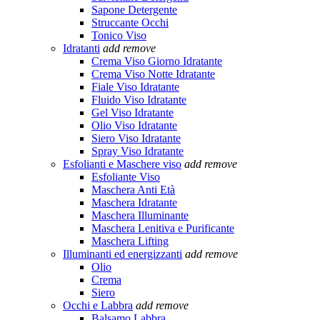
Sapone Detergente
Struccante Occhi
Tonico Viso
Idratanti
add
remove
Crema Viso Giorno Idratante
Crema Viso Notte Idratante
Fiale Viso Idratante
Fluido Viso Idratante
Gel Viso Idratante
Olio Viso Idratante
Siero Viso Idratante
Spray Viso Idratante
Esfolianti e Maschere viso
add
remove
Esfoliante Viso
Maschera Anti Età
Maschera Idratante
Maschera Illuminante
Maschera Lenitiva e Purificante
Maschera Lifting
Illuminanti ed energizzanti
add
remove
Olio
Crema
Siero
Occhi e Labbra
add
remove
Balsamo Labbra