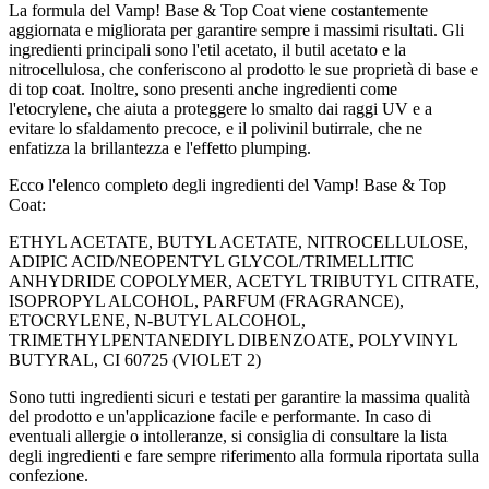
La formula del Vamp! Base & Top Coat viene costantemente
aggiornata e migliorata per garantire sempre i massimi risultati. Gli
ingredienti principali sono l'etil acetato, il butil acetato e la
nitrocellulosa, che conferiscono al prodotto le sue proprietà di base e
di top coat. Inoltre, sono presenti anche ingredienti come
l'etocrylene, che aiuta a proteggere lo smalto dai raggi UV e a
evitare lo sfaldamento precoce, e il polivinil butirrale, che ne
enfatizza la brillantezza e l'effetto plumping.
Ecco l'elenco completo degli ingredienti del Vamp! Base & Top
Coat:
ETHYL ACETATE, BUTYL ACETATE, NITROCELLULOSE,
ADIPIC ACID/NEOPENTYL GLYCOL/TRIMELLITIC
ANHYDRIDE COPOLYMER, ACETYL TRIBUTYL CITRATE,
ISOPROPYL ALCOHOL, PARFUM (FRAGRANCE),
ETOCRYLENE, N-BUTYL ALCOHOL,
TRIMETHYLPENTANEDIYL DIBENZOATE, POLYVINYL
BUTYRAL, CI 60725 (VIOLET 2)
Sono tutti ingredienti sicuri e testati per garantire la massima qualità
del prodotto e un'applicazione facile e performante. In caso di
eventuali allergie o intolleranze, si consiglia di consultare la lista
degli ingredienti e fare sempre riferimento alla formula riportata sulla
confezione.