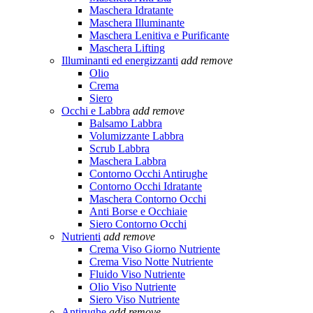
Maschera Idratante
Maschera Illuminante
Maschera Lenitiva e Purificante
Maschera Lifting
Illuminanti ed energizzanti
add
remove
Olio
Crema
Siero
Occhi e Labbra
add
remove
Balsamo Labbra
Volumizzante Labbra
Scrub Labbra
Maschera Labbra
Contorno Occhi Antirughe
Contorno Occhi Idratante
Maschera Contorno Occhi
Anti Borse e Occhiaie
Siero Contorno Occhi
Nutrienti
add
remove
Crema Viso Giorno Nutriente
Crema Viso Notte Nutriente
Fluido Viso Nutriente
Olio Viso Nutriente
Siero Viso Nutriente
Antirughe
add
remove