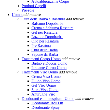
Autoabbronzante Corpo
Prodotti Capelli
Pre-sole
Uomo
add
remove
Cura della Barba e Rasatura
add
remove
Balsamo Dopobarba
Crema e Schiuma Rasatura
Gel per Rasatura
Lozione Dopobarba
Olio per Rasatura
Pre Rasatura
Cura della Barba
Sapone da Barba
Trattamenti Corpo Uomo
add
remove
Bagno e Doccia Uomo
Idratante Corpo Uomo
Trattamenti Viso Uomo
add
remove
Crema Viso Uomo
Fluido Viso Uomo
Gel Viso Uomo
Siero Viso Uomo
Antirughe Viso
Deodoranti e antitraspiranti Uomo
add
remove
Deodorante Roll On
Deodorante Spray