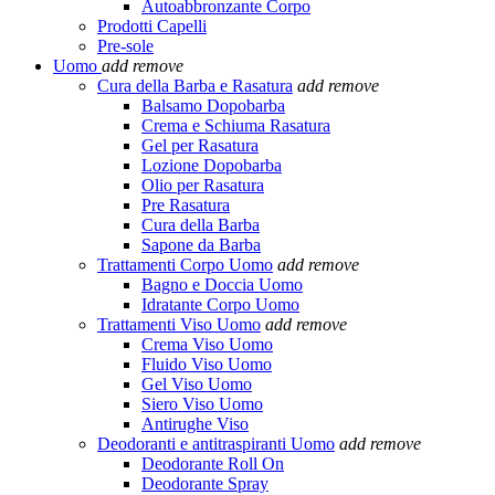
Autoabbronzante Corpo
Prodotti Capelli
Pre-sole
Uomo
add
remove
Cura della Barba e Rasatura
add
remove
Balsamo Dopobarba
Crema e Schiuma Rasatura
Gel per Rasatura
Lozione Dopobarba
Olio per Rasatura
Pre Rasatura
Cura della Barba
Sapone da Barba
Trattamenti Corpo Uomo
add
remove
Bagno e Doccia Uomo
Idratante Corpo Uomo
Trattamenti Viso Uomo
add
remove
Crema Viso Uomo
Fluido Viso Uomo
Gel Viso Uomo
Siero Viso Uomo
Antirughe Viso
Deodoranti e antitraspiranti Uomo
add
remove
Deodorante Roll On
Deodorante Spray