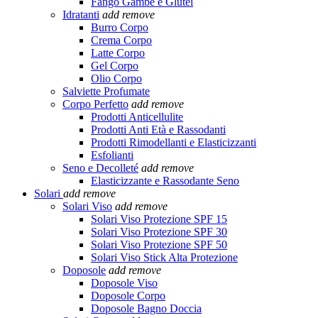
Fango Gambe e Glutei
Idratanti
add
remove
Burro Corpo
Crema Corpo
Latte Corpo
Gel Corpo
Olio Corpo
Salviette Profumate
Corpo Perfetto
add
remove
Prodotti Anticellulite
Prodotti Anti Età e Rassodanti
Prodotti Rimodellanti e Elasticizzanti
Esfolianti
Seno e Decolleté
add
remove
Elasticizzante e Rassodante Seno
Solari
add
remove
Solari Viso
add
remove
Solari Viso Protezione SPF 15
Solari Viso Protezione SPF 30
Solari Viso Protezione SPF 50
Solari Viso Stick Alta Protezione
Doposole
add
remove
Doposole Viso
Doposole Corpo
Doposole Bagno Doccia