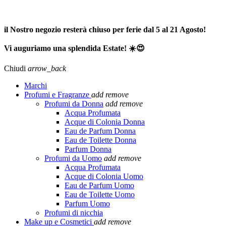
SPEDIZIONE GRATUITA A PARTIRE DA 65,00€ >>>
il Nostro negozio resterà chiuso per ferie dal 5 al 21 Agosto!
Vi auguriamo una splendida Estate! ☀️😍
Chiudi
arrow_back
Marchi
Profumi e Fragranze
add
remove
Profumi da Donna
add
remove
Acqua Profumata
Acque di Colonia Donna
Eau de Parfum Donna
Eau de Toilette Donna
Parfum Donna
Profumi da Uomo
add
remove
Acqua Profumata
Acque di Colonia Uomo
Eau de Parfum Uomo
Eau de Toilette Uomo
Parfum Uomo
Profumi di nicchia
Make up e Cosmetici
add
remove