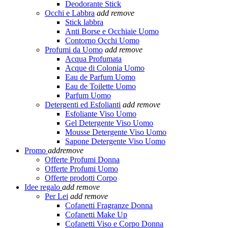
Deodorante Stick
Occhi e Labbra
add
remove
Stick labbra
Anti Borse e Occhiaie Uomo
Contorno Occhi Uomo
Profumi da Uomo
add
remove
Acqua Profumata
Acque di Colonia Uomo
Eau de Parfum Uomo
Eau de Toilette Uomo
Parfum Uomo
Detergenti ed Esfolianti
add
remove
Esfoliante Viso Uomo
Gel Detergente Viso Uomo
Mousse Detergente Viso Uomo
Sapone Detergente Viso Uomo
Promo
add
remove
Offerte Profumi Donna
Offerte Profumi Uomo
Offerte prodotti Corpo
Idee regalo
add
remove
Per Lei
add
remove
Cofanetti Fragranze Donna
Cofanetti Make Up
Cofanetti Viso e Corpo Donna