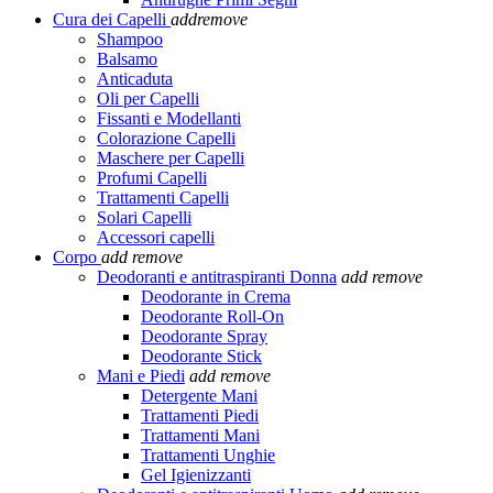
Cura dei Capelli
add
remove
Shampoo
Balsamo
Anticaduta
Oli per Capelli
Fissanti e Modellanti
Colorazione Capelli
Maschere per Capelli
Profumi Capelli
Trattamenti Capelli
Solari Capelli
Accessori capelli
Corpo
add
remove
Deodoranti e antitraspiranti Donna
add
remove
Deodorante in Crema
Deodorante Roll-On
Deodorante Spray
Deodorante Stick
Mani e Piedi
add
remove
Detergente Mani
Trattamenti Piedi
Trattamenti Mani
Trattamenti Unghie
Gel Igienizzanti