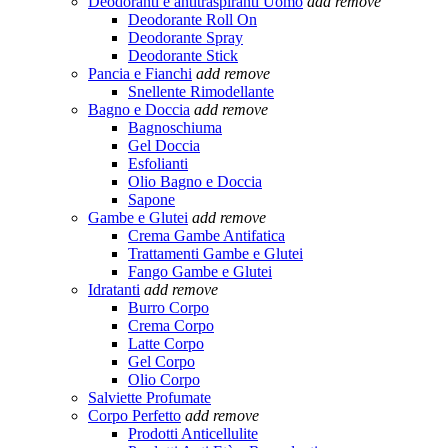
Deodoranti e antitraspiranti Uomo
add
remove
Deodorante Roll On
Deodorante Spray
Deodorante Stick
Pancia e Fianchi
add
remove
Snellente Rimodellante
Bagno e Doccia
add
remove
Bagnoschiuma
Gel Doccia
Esfolianti
Olio Bagno e Doccia
Sapone
Gambe e Glutei
add
remove
Crema Gambe Antifatica
Trattamenti Gambe e Glutei
Fango Gambe e Glutei
Idratanti
add
remove
Burro Corpo
Crema Corpo
Latte Corpo
Gel Corpo
Olio Corpo
Salviette Profumate
Corpo Perfetto
add
remove
Prodotti Anticellulite