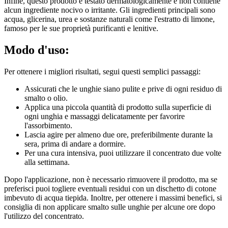
Infine, questo prodotto è testato dermatologicamente e non contiene
alcun ingrediente nocivo o irritante. Gli ingredienti principali sono
acqua, glicerina, urea e sostanze naturali come l'estratto di limone,
famoso per le sue proprietà purificanti e lenitive.
Modo d'uso:
Per ottenere i migliori risultati, segui questi semplici passaggi:
Assicurati che le unghie siano pulite e prive di ogni residuo di
smalto o olio.
Applica una piccola quantità di prodotto sulla superficie di
ogni unghia e massaggi delicatamente per favorire
l'assorbimento.
Lascia agire per almeno due ore, preferibilmente durante la
sera, prima di andare a dormire.
Per una cura intensiva, puoi utilizzare il concentrato due volte
alla settimana.
Dopo l'applicazione, non è necessario rimuovere il prodotto, ma se
preferisci puoi togliere eventuali residui con un dischetto di cotone
imbevuto di acqua tiepida. Inoltre, per ottenere i massimi benefici, si
consiglia di non applicare smalto sulle unghie per alcune ore dopo
l'utilizzo del concentrato.