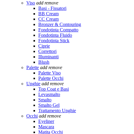
Viso
add
remove
Basi - Fissatori
BB Cream
CC Cream
Bronzer & Contouring
Fondotinta Compatto
Fondotinta Fluido
Fondotinta Stick
Ciprie
Correttori
Illuminanti
Blush
Palette
add
remove
Palette Viso
Palette Occhi
Unghie
add
remove
Top Coat e Basi
Levasmalto
Smalto
Smalto Gel
Trattamento Unghie
Occhi
add
remove
Eyeliner
Mascara
Matita Occhi