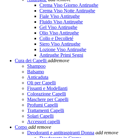
Crema Viso Giorno Antirughe
Crema Viso Notte Antirughe
Fiale Viso Antirughe
Fluido Viso Antirughe
Gel Viso Antirughe
Olio Viso Antirughe
Collo e Decolleté
Siero Viso Antirughe
Lozione Viso Antirughe
Antirughe Primi Segni
Cura dei Capelli
add
remove
Shampoo
Balsamo
Anticaduta
Oli per Capelli
Fissanti e Modellanti
Colorazione Capelli
Maschere per Capelli
Profumi Capelli
Trattamenti Capelli
Solari Capelli
Accessori capelli
Corpo
add
remove
Deodoranti e antitraspiranti Donna
add
remove