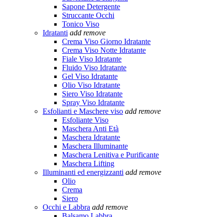
Sapone Detergente
Struccante Occhi
Tonico Viso
Idratanti
add
remove
Crema Viso Giorno Idratante
Crema Viso Notte Idratante
Fiale Viso Idratante
Fluido Viso Idratante
Gel Viso Idratante
Olio Viso Idratante
Siero Viso Idratante
Spray Viso Idratante
Esfolianti e Maschere viso
add
remove
Esfoliante Viso
Maschera Anti Età
Maschera Idratante
Maschera Illuminante
Maschera Lenitiva e Purificante
Maschera Lifting
Illuminanti ed energizzanti
add
remove
Olio
Crema
Siero
Occhi e Labbra
add
remove
Balsamo Labbra