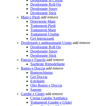
Deodorante in Crema
Deodorante Roll-On
Deodorante Spray
Deodorante Stick
Mani e Piedi
add
remove
Detergente Mani
Trattamenti Piedi
Trattamenti Mani
Trattamenti Unghie
Gel Igienizzanti
Deodoranti e antitraspiranti Uomo
add
remove
Deodorante Roll On
Deodorante Spray
Deodorante Stick
Pancia e Fianchi
add
remove
Snellente Rimodellante
Bagno e Doccia
add
remove
Bagnoschiuma
Gel Doccia
Esfolianti
Olio Bagno e Doccia
Sapone
Gambe e Glutei
add
remove
Crema Gambe Antifatica
Trattamenti Gambe e Glutei