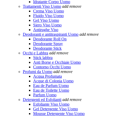
Idratante Corpo Uomo
Trattamenti Viso Uomo
add
remove
Crema Viso Uomo
Fluido Viso Uomo
Gel Viso Uomo
Siero Viso Uomo
Antirughe Viso
Deodoranti e antitraspiranti Uomo
add
remove
Deodorante Roll On
Deodorante Spray
Deodorante Stick
Occhi e Labbra
add
remove
Stick labbra
Anti Borse e Occhiaie Uomo
Contorno Occhi Uomo
Profumi da Uomo
add
remove
Acqua Profumata
Acque di Colonia Uomo
Eau de Parfum Uomo
Eau de Toilette Uomo
Parfum Uomo
Detergenti ed Esfolianti
add
remove
Esfoliante Viso Uomo
Gel Detergente Viso Uomo
Mousse Detergente Viso Uomo