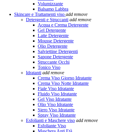
Volumizzante
Balsamo Labbra
Skincare e Trattamenti viso
add
remove
Detergenti e Struccanti
add
remove
Acqua e Crema Detergente
Gel Detergente
Latte Detergente
Mousse Detergente
Olio Detergente
Salviettine Detergenti
Sapone Detergente
Struccante Occhi
Tonico Viso
Idratanti
add
remove
Crema Viso Giorno Idratante
Crema Viso Notte Idratante
Fiale Viso Idratante
Fluido Viso Idratante
Gel Viso Idratante
Olio Viso Idratante
Siero Viso Idratante
Spray Viso Idratante
Esfolianti e Maschere viso
add
remove
Esfoliante Viso
Maschera Anti Età