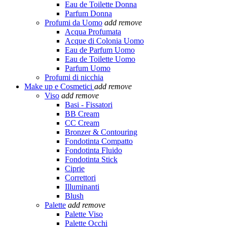
Eau de Toilette Donna
Parfum Donna
Profumi da Uomo
add
remove
Acqua Profumata
Acque di Colonia Uomo
Eau de Parfum Uomo
Eau de Toilette Uomo
Parfum Uomo
Profumi di nicchia
Make up e Cosmetici
add
remove
Viso
add
remove
Basi - Fissatori
BB Cream
CC Cream
Bronzer & Contouring
Fondotinta Compatto
Fondotinta Fluido
Fondotinta Stick
Ciprie
Correttori
Illuminanti
Blush
Palette
add
remove
Palette Viso
Palette Occhi