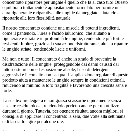
concentrato riparatore per unghie è quello che fa al caso tuo! Questo
equilibrato trattamento è appositamente formulato per fornire una
cura rigenerante e riparativa alle unghie danneggiate, aiutando a
riportarle alla loro flessibilità naturale.
Il nostro concentrato contiene una miscela di potenti ingredienti,
come il pantenolo, l'urea e l'acido ialuronico, che aiutano a
rigenerare e idratare in profondità le unghie, rendendole più forti e
resistenti. Inoltre, grazie alla sua azione ristrutturante, aiuta a riparare
le unghie striate, rendendole liscie e uniformi.
Ma non è tutto! Il concentrato è anche in grado di prevenire la
disidratazione delle unghie, proteggendole dai danni causati dai
fattori esterni come l'esposizione al sole, l'uso di detergenti
aggressivi e il contatto con l'acqua. L'applicazione regolare di questo
prodotto aiuta a mantenere le unghie sempre in condizioni ottimali,
riducendo al minimo la loro fragilità e favorendo una crescita sana e
forte.
La sua texture leggera e non grassa si assorbe rapidamente senza
lasciare residui oleosi, rendendolo perfetto anche per un utilizzo
durante il giorno. Tuttavia, per ottenere risultati ancora migliori, si
consiglia di applicare il concentrato la sera, due volte alla settimana,
e di lasciarlo agire per alcune ore.