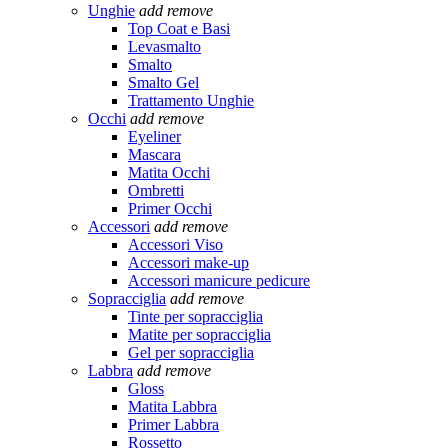
Unghie
add
remove
Top Coat e Basi
Levasmalto
Smalto
Smalto Gel
Trattamento Unghie
Occhi
add
remove
Eyeliner
Mascara
Matita Occhi
Ombretti
Primer Occhi
Accessori
add
remove
Accessori Viso
Accessori make-up
Accessori manicure pedicure
Sopracciglia
add
remove
Tinte per sopracciglia
Matite per sopracciglia
Gel per sopracciglia
Labbra
add
remove
Gloss
Matita Labbra
Primer Labbra
Rossetto