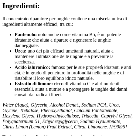
Ingredienti:
Il concentrato riparatore per unghie contiene una miscela unica di
ingredienti altamente efficaci, tra cui:
Pantenolo:
noto anche come vitamina B5, è un potente
idratante che aiuta a riparare e rigenerare le unghie
danneggiate.
Urea:
uno dei più efficaci umettanti naturali, aiuta a
mantenere l'idratazione delle unghie e a prevenire la
secchezza.
Acido ialuronico:
famoso per le sue proprietà idratanti e anti-
età, è in grado di penetrare in profondità nelle unghie e di
ristabilire il loro equilibrio idrico naturale.
Estratto di limone:
ricco di vitamina C e altri nutrienti
essenziali, aiuta a nutrire e a proteggere le unghie dai danni
causati dai radicali liberi.
Water (Aqua), Glycerin, Alcohol Denat., Sodium PCA, Urea,
Glycine, Trehalose, Phenoxyethanol, Calcium Pantothenate,
Hexylene Glycol, Hydroxyethylcellulose, Triacetin, Caprylyl Glycol,
Polyquaternium-51, Ethylhexylglycerin, Sodium Hyaluronate,
Citrus Limon (Lemon) Fruit Extract, Citral, Limonene. [F998/5]