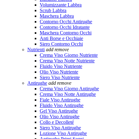
Volumizzante Labbra
Scrub Labbra
Maschera Labbra
Contorno Occhi Antirughe
Contorno Occhi Idratante
Maschera Contorno Occhi
Anti Borse e Occhiaie
Siero Contorno Occhi
Nutrienti
add
remove
Crema Viso Giorno Nutriente
Crema Viso Notte Nutriente
Fluido Viso Nutriente
Olio Viso Nutriente
Siero Viso Nutriente
Antirughe
add
remove
Crema Viso Giorno Antirughe
Crema Viso Notte Antirughe
Fiale Viso Antirughe
Fluido Viso Antirughe
Gel Viso Antirughe
Olio Viso Antirughe
Collo e Decolleté
Siero Viso Antirughe
Lozione Viso Antirughe
Antirughe Primi Segni