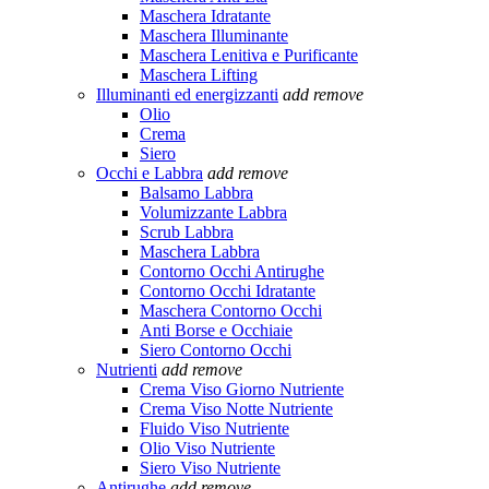
Maschera Idratante
Maschera Illuminante
Maschera Lenitiva e Purificante
Maschera Lifting
Illuminanti ed energizzanti
add
remove
Olio
Crema
Siero
Occhi e Labbra
add
remove
Balsamo Labbra
Volumizzante Labbra
Scrub Labbra
Maschera Labbra
Contorno Occhi Antirughe
Contorno Occhi Idratante
Maschera Contorno Occhi
Anti Borse e Occhiaie
Siero Contorno Occhi
Nutrienti
add
remove
Crema Viso Giorno Nutriente
Crema Viso Notte Nutriente
Fluido Viso Nutriente
Olio Viso Nutriente
Siero Viso Nutriente
Antirughe
add
remove