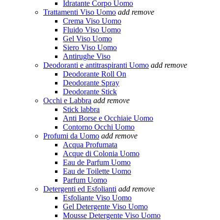
Idratante Corpo Uomo
Trattamenti Viso Uomo
add
remove
Crema Viso Uomo
Fluido Viso Uomo
Gel Viso Uomo
Siero Viso Uomo
Antirughe Viso
Deodoranti e antitraspiranti Uomo
add
remove
Deodorante Roll On
Deodorante Spray
Deodorante Stick
Occhi e Labbra
add
remove
Stick labbra
Anti Borse e Occhiaie Uomo
Contorno Occhi Uomo
Profumi da Uomo
add
remove
Acqua Profumata
Acque di Colonia Uomo
Eau de Parfum Uomo
Eau de Toilette Uomo
Parfum Uomo
Detergenti ed Esfolianti
add
remove
Esfoliante Viso Uomo
Gel Detergente Viso Uomo
Mousse Detergente Viso Uomo