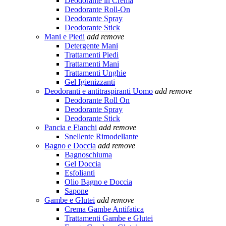
Deodorante in Crema
Deodorante Roll-On
Deodorante Spray
Deodorante Stick
Mani e Piedi
add
remove
Detergente Mani
Trattamenti Piedi
Trattamenti Mani
Trattamenti Unghie
Gel Igienizzanti
Deodoranti e antitraspiranti Uomo
add
remove
Deodorante Roll On
Deodorante Spray
Deodorante Stick
Pancia e Fianchi
add
remove
Snellente Rimodellante
Bagno e Doccia
add
remove
Bagnoschiuma
Gel Doccia
Esfolianti
Olio Bagno e Doccia
Sapone
Gambe e Glutei
add
remove
Crema Gambe Antifatica
Trattamenti Gambe e Glutei