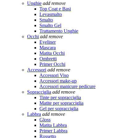
Unghie
add
remove
Top Coat e Basi
Levasmalto
Smalto
Smalto Gel
Trattamento Unghie
Occhi
add
remove
Eyeliner
Mascara
Matita Occhi
Ombretti
Primer Occhi
Accessori
add
remove
Accessori Viso
Accessori make-up
Accessori manicure pedicure
Sopracciglia
add
remove
Tinte per sopracciglia
Matite per sopracciglia
Gel per sopracciglia
Labbra
add
remove
Gloss
Matita Labbra
Primer Labbra
Rossetto