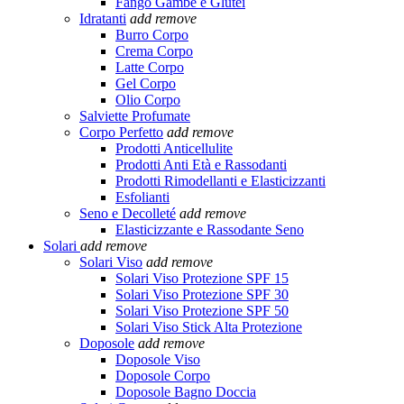
Fango Gambe e Glutei
Idratanti
add
remove
Burro Corpo
Crema Corpo
Latte Corpo
Gel Corpo
Olio Corpo
Salviette Profumate
Corpo Perfetto
add
remove
Prodotti Anticellulite
Prodotti Anti Età e Rassodanti
Prodotti Rimodellanti e Elasticizzanti
Esfolianti
Seno e Decolleté
add
remove
Elasticizzante e Rassodante Seno
Solari
add
remove
Solari Viso
add
remove
Solari Viso Protezione SPF 15
Solari Viso Protezione SPF 30
Solari Viso Protezione SPF 50
Solari Viso Stick Alta Protezione
Doposole
add
remove
Doposole Viso
Doposole Corpo
Doposole Bagno Doccia