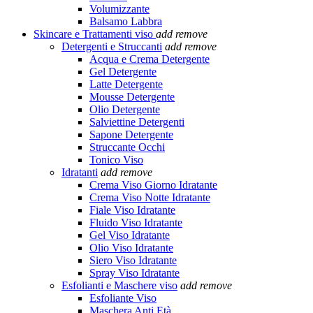
Volumizzante
Balsamo Labbra
Skincare e Trattamenti viso
add
remove
Detergenti e Struccanti
add
remove
Acqua e Crema Detergente
Gel Detergente
Latte Detergente
Mousse Detergente
Olio Detergente
Salviettine Detergenti
Sapone Detergente
Struccante Occhi
Tonico Viso
Idratanti
add
remove
Crema Viso Giorno Idratante
Crema Viso Notte Idratante
Fiale Viso Idratante
Fluido Viso Idratante
Gel Viso Idratante
Olio Viso Idratante
Siero Viso Idratante
Spray Viso Idratante
Esfolianti e Maschere viso
add
remove
Esfoliante Viso
Maschera Anti Età