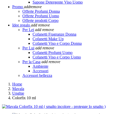
Sapone Detergente Viso Uomo
Promo
add
remove
Offerte Profumi Donna
Offerte Profumi Uomo
Offerte prodotti Corpo
Idee regalo
add
remove
Per Lei
add
remove
Cofanetti Fragranze Donna
Cofanetti Make Up
Cofanetti Viso e Corpo Donna
Per Lui
add
remove
Cofanetti Profumi Uomo
Cofanetti Viso e Corpo Uomo
Per la Casa
add
remove
Ambiente
Accessori
Accessori bellezza
Home
Mavala
Unghie
Colorfix 10 ml