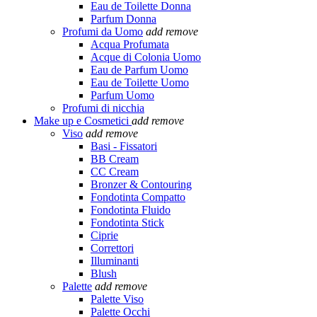
Eau de Toilette Donna
Parfum Donna
Profumi da Uomo
add
remove
Acqua Profumata
Acque di Colonia Uomo
Eau de Parfum Uomo
Eau de Toilette Uomo
Parfum Uomo
Profumi di nicchia
Make up e Cosmetici
add
remove
Viso
add
remove
Basi - Fissatori
BB Cream
CC Cream
Bronzer & Contouring
Fondotinta Compatto
Fondotinta Fluido
Fondotinta Stick
Ciprie
Correttori
Illuminanti
Blush
Palette
add
remove
Palette Viso
Palette Occhi