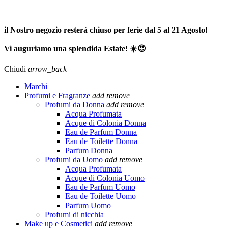
SPEDIZIONE GRATUITA A PARTIRE DA 65,00€ >>>
il Nostro negozio resterà chiuso per ferie dal 5 al 21 Agosto!
Vi auguriamo una splendida Estate! ☀️😍
Chiudi
arrow_back
Marchi
Profumi e Fragranze
add
remove
Profumi da Donna
add
remove
Acqua Profumata
Acque di Colonia Donna
Eau de Parfum Donna
Eau de Toilette Donna
Parfum Donna
Profumi da Uomo
add
remove
Acqua Profumata
Acque di Colonia Uomo
Eau de Parfum Uomo
Eau de Toilette Uomo
Parfum Uomo
Profumi di nicchia
Make up e Cosmetici
add
remove