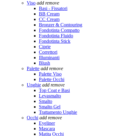
Viso
add
remove
Basi - Fissatori
BB Cream
CC Cream
Bronzer & Contouring
Fondotinta Compatto
Fondotinta Fluido
Fondotinta Stick
Ciprie
Correttori
Illuminanti
Blush
Palette
add
remove
Palette Viso
Palette Occhi
Unghie
add
remove
Top Coat e Basi
Levasmalto
Smalto
Smalto Gel
Trattamento Unghie
Occhi
add
remove
Eyeliner
Mascara
Matita Occhi