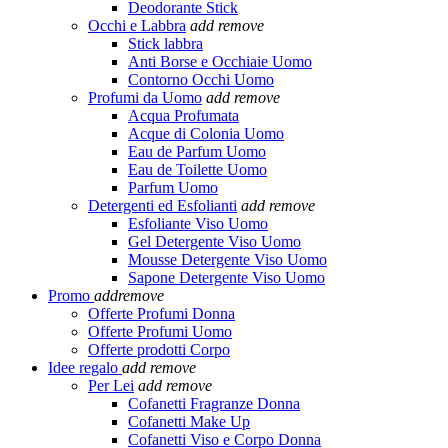
Deodorante Stick
Occhi e Labbra
add
remove
Stick labbra
Anti Borse e Occhiaie Uomo
Contorno Occhi Uomo
Profumi da Uomo
add
remove
Acqua Profumata
Acque di Colonia Uomo
Eau de Parfum Uomo
Eau de Toilette Uomo
Parfum Uomo
Detergenti ed Esfolianti
add
remove
Esfoliante Viso Uomo
Gel Detergente Viso Uomo
Mousse Detergente Viso Uomo
Sapone Detergente Viso Uomo
Promo
add
remove
Offerte Profumi Donna
Offerte Profumi Uomo
Offerte prodotti Corpo
Idee regalo
add
remove
Per Lei
add
remove
Cofanetti Fragranze Donna
Cofanetti Make Up
Cofanetti Viso e Corpo Donna