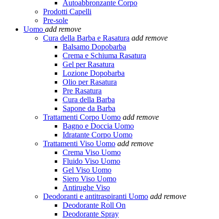
Autoabbronzante Corpo
Prodotti Capelli
Pre-sole
Uomo
add
remove
Cura della Barba e Rasatura
add
remove
Balsamo Dopobarba
Crema e Schiuma Rasatura
Gel per Rasatura
Lozione Dopobarba
Olio per Rasatura
Pre Rasatura
Cura della Barba
Sapone da Barba
Trattamenti Corpo Uomo
add
remove
Bagno e Doccia Uomo
Idratante Corpo Uomo
Trattamenti Viso Uomo
add
remove
Crema Viso Uomo
Fluido Viso Uomo
Gel Viso Uomo
Siero Viso Uomo
Antirughe Viso
Deodoranti e antitraspiranti Uomo
add
remove
Deodorante Roll On
Deodorante Spray