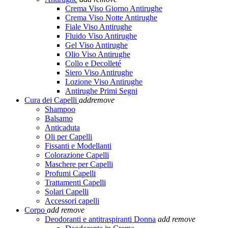
Crema Viso Giorno Antirughe
Crema Viso Notte Antirughe
Fiale Viso Antirughe
Fluido Viso Antirughe
Gel Viso Antirughe
Olio Viso Antirughe
Collo e Decolleté
Siero Viso Antirughe
Lozione Viso Antirughe
Antirughe Primi Segni
Cura dei Capelli
add
remove
Shampoo
Balsamo
Anticaduta
Oli per Capelli
Fissanti e Modellanti
Colorazione Capelli
Maschere per Capelli
Profumi Capelli
Trattamenti Capelli
Solari Capelli
Accessori capelli
Corpo
add
remove
Deodoranti e antitraspiranti Donna
add
remove