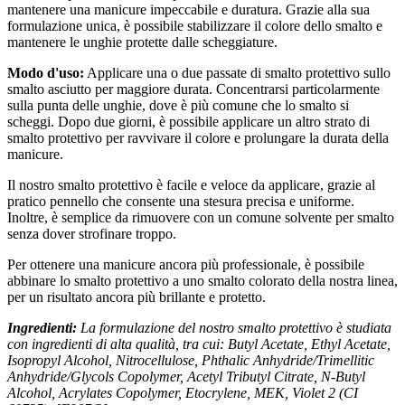
mantenere una manicure impeccabile e duratura. Grazie alla sua
formulazione unica, è possibile stabilizzare il colore dello smalto e
mantenere le unghie protette dalle scheggiature.
Modo d'uso:
Applicare una o due passate di smalto protettivo sullo
smalto asciutto per maggiore durata. Concentrarsi particolarmente
sulla punta delle unghie, dove è più comune che lo smalto si
scheggi. Dopo due giorni, è possibile applicare un altro strato di
smalto protettivo per ravvivare il colore e prolungare la durata della
manicure.
Il nostro smalto protettivo è facile e veloce da applicare, grazie al
pratico pennello che consente una stesura precisa e uniforme.
Inoltre, è semplice da rimuovere con un comune solvente per smalto
senza dover strofinare troppo.
Per ottenere una manicure ancora più professionale, è possibile
abbinare lo smalto protettivo a uno smalto colorato della nostra linea,
per un risultato ancora più brillante e protetto.
Ingredienti:
La formulazione del nostro smalto protettivo è studiata
con ingredienti di alta qualità, tra cui: Butyl Acetate, Ethyl Acetate,
Isopropyl Alcohol, Nitrocellulose, Phthalic Anhydride/Trimellitic
Anhydride/Glycols Copolymer, Acetyl Tributyl Citrate, N-Butyl
Alcohol, Acrylates Copolymer, Etocrylene, MEK, Violet 2 (CI