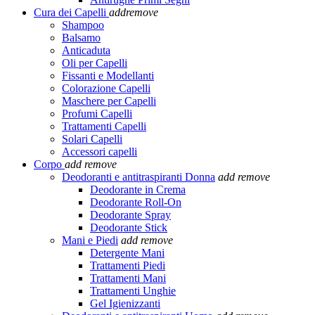
Cura dei Capelli
add
remove
Shampoo
Balsamo
Anticaduta
Oli per Capelli
Fissanti e Modellanti
Colorazione Capelli
Maschere per Capelli
Profumi Capelli
Trattamenti Capelli
Solari Capelli
Accessori capelli
Corpo
add
remove
Deodoranti e antitraspiranti Donna
add
remove
Deodorante in Crema
Deodorante Roll-On
Deodorante Spray
Deodorante Stick
Mani e Piedi
add
remove
Detergente Mani
Trattamenti Piedi
Trattamenti Mani
Trattamenti Unghie
Gel Igienizzanti