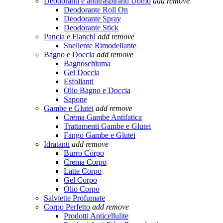
Deodoranti e antitraspiranti Uomo
add
remove
Deodorante Roll On
Deodorante Spray
Deodorante Stick
Pancia e Fianchi
add
remove
Snellente Rimodellante
Bagno e Doccia
add
remove
Bagnoschiuma
Gel Doccia
Esfolianti
Olio Bagno e Doccia
Sapone
Gambe e Glutei
add
remove
Crema Gambe Antifatica
Trattamenti Gambe e Glutei
Fango Gambe e Glutei
Idratanti
add
remove
Burro Corpo
Crema Corpo
Latte Corpo
Gel Corpo
Olio Corpo
Salviette Profumate
Corpo Perfetto
add
remove
Prodotti Anticellulite