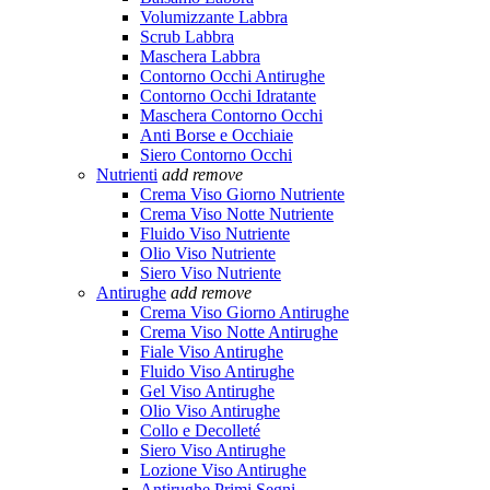
Volumizzante Labbra
Scrub Labbra
Maschera Labbra
Contorno Occhi Antirughe
Contorno Occhi Idratante
Maschera Contorno Occhi
Anti Borse e Occhiaie
Siero Contorno Occhi
Nutrienti
add
remove
Crema Viso Giorno Nutriente
Crema Viso Notte Nutriente
Fluido Viso Nutriente
Olio Viso Nutriente
Siero Viso Nutriente
Antirughe
add
remove
Crema Viso Giorno Antirughe
Crema Viso Notte Antirughe
Fiale Viso Antirughe
Fluido Viso Antirughe
Gel Viso Antirughe
Olio Viso Antirughe
Collo e Decolleté
Siero Viso Antirughe
Lozione Viso Antirughe
Antirughe Primi Segni