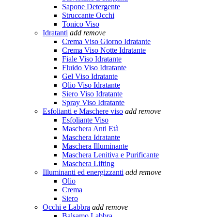
Sapone Detergente
Struccante Occhi
Tonico Viso
Idratanti
add
remove
Crema Viso Giorno Idratante
Crema Viso Notte Idratante
Fiale Viso Idratante
Fluido Viso Idratante
Gel Viso Idratante
Olio Viso Idratante
Siero Viso Idratante
Spray Viso Idratante
Esfolianti e Maschere viso
add
remove
Esfoliante Viso
Maschera Anti Età
Maschera Idratante
Maschera Illuminante
Maschera Lenitiva e Purificante
Maschera Lifting
Illuminanti ed energizzanti
add
remove
Olio
Crema
Siero
Occhi e Labbra
add
remove
Balsamo Labbra