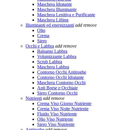
Maschera Idratante
Maschera Illuminante
Maschera Lenitiva e Purificante
Maschera Lifting
Illuminanti ed energizzanti
add
remove
Olio
Crema
Siero
Occhi e Labbra
add
remove
Balsamo Labbra
Volumizzante Labbra
Scrub Labbra
Maschera Labbra
Contorno Occhi Antirughe
Contorno Occhi Idratante
Maschera Contorno Occhi
Anti Borse e Occhiaie
Siero Contorno Occhi
Nutrienti
add
remove
Crema Viso Giorno Nutriente
Crema Viso Notte Nutriente
Fluido Viso Nutriente
Olio Viso Nutriente
Siero Viso Nutriente
Antirughe
add
remove