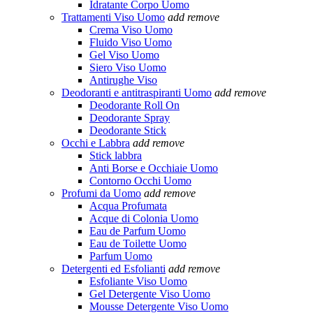
Idratante Corpo Uomo
Trattamenti Viso Uomo
add
remove
Crema Viso Uomo
Fluido Viso Uomo
Gel Viso Uomo
Siero Viso Uomo
Antirughe Viso
Deodoranti e antitraspiranti Uomo
add
remove
Deodorante Roll On
Deodorante Spray
Deodorante Stick
Occhi e Labbra
add
remove
Stick labbra
Anti Borse e Occhiaie Uomo
Contorno Occhi Uomo
Profumi da Uomo
add
remove
Acqua Profumata
Acque di Colonia Uomo
Eau de Parfum Uomo
Eau de Toilette Uomo
Parfum Uomo
Detergenti ed Esfolianti
add
remove
Esfoliante Viso Uomo
Gel Detergente Viso Uomo
Mousse Detergente Viso Uomo