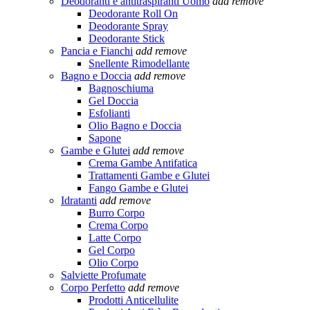
Deodoranti e antitraspiranti Uomo
add
remove
Deodorante Roll On
Deodorante Spray
Deodorante Stick
Pancia e Fianchi
add
remove
Snellente Rimodellante
Bagno e Doccia
add
remove
Bagnoschiuma
Gel Doccia
Esfolianti
Olio Bagno e Doccia
Sapone
Gambe e Glutei
add
remove
Crema Gambe Antifatica
Trattamenti Gambe e Glutei
Fango Gambe e Glutei
Idratanti
add
remove
Burro Corpo
Crema Corpo
Latte Corpo
Gel Corpo
Olio Corpo
Salviette Profumate
Corpo Perfetto
add
remove
Prodotti Anticellulite