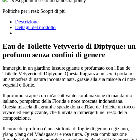
Resi garantiti secondo la nostra policy
Politiche per i resi: Scopri di più
Descrizione
Dettagli del prodotto
Eau de Toilette Vetyverio di Diptyque: un
profumo senza confini di genere
Immergiti in un giardino lussureggiante e profumato con l'Eau de
Toilette Vetyverio di Diptyque. Questa fragranza unisex ti porta in
un'atmosfera di natura incontaminata, grazie alla sua miscela di note
vegetali e fiorite.
Il profumo si apre con un'accattivante combinazione di mandarino
italiano, pompelmo della Florida e noce moscata indonesiana.
Questa miscela di agrumi e spezie dona all'Eau de Toilette un tocco
vivace ed energizzante, che ti invita a immergerti nel resto della
composizione.
Il cuore del profumo è una sinfonia di foglie di geranio egiziano,
ylang-ylang del Madagascar e rosa turca. Questa combinazione
floreale è dolcemente morbida e avvolgente, dando alla fragranza un