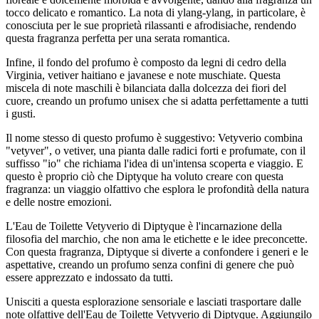
tocco delicato e romantico. La nota di ylang-ylang, in particolare, è
conosciuta per le sue proprietà rilassanti e afrodisiache, rendendo
questa fragranza perfetta per una serata romantica.
Infine, il fondo del profumo è composto da legni di cedro della
Virginia, vetiver haitiano e javanese e note muschiate. Questa
miscela di note maschili è bilanciata dalla dolcezza dei fiori del
cuore, creando un profumo unisex che si adatta perfettamente a tutti
i gusti.
Il nome stesso di questo profumo è suggestivo: Vetyverio combina
"vetyver", o vetiver, una pianta dalle radici forti e profumate, con il
suffisso "io" che richiama l'idea di un'intensa scoperta e viaggio. E
questo è proprio ciò che Diptyque ha voluto creare con questa
fragranza: un viaggio olfattivo che esplora le profondità della natura
e delle nostre emozioni.
L'Eau de Toilette Vetyverio di Diptyque è l'incarnazione della
filosofia del marchio, che non ama le etichette e le idee preconcette.
Con questa fragranza, Diptyque si diverte a confondere i generi e le
aspettative, creando un profumo senza confini di genere che può
essere apprezzato e indossato da tutti.
Unisciti a questa esplorazione sensoriale e lasciati trasportare dalle
note olfattive dell'Eau de Toilette Vetyverio di Diptyque. Aggiungilo