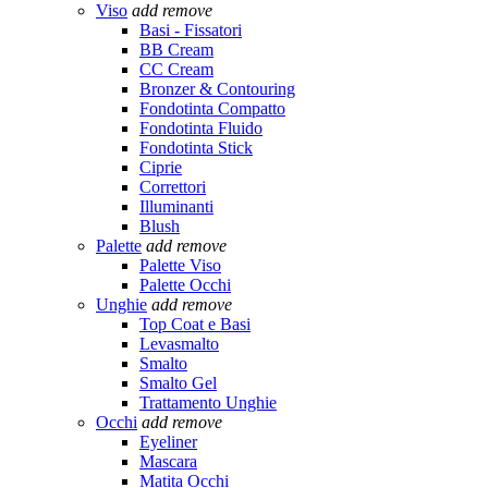
Viso
add
remove
Basi - Fissatori
BB Cream
CC Cream
Bronzer & Contouring
Fondotinta Compatto
Fondotinta Fluido
Fondotinta Stick
Ciprie
Correttori
Illuminanti
Blush
Palette
add
remove
Palette Viso
Palette Occhi
Unghie
add
remove
Top Coat e Basi
Levasmalto
Smalto
Smalto Gel
Trattamento Unghie
Occhi
add
remove
Eyeliner
Mascara
Matita Occhi