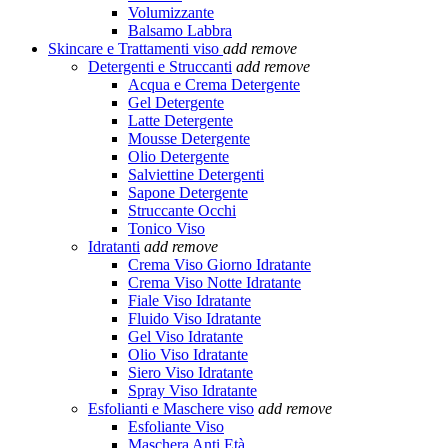
Volumizzante
Balsamo Labbra
Skincare e Trattamenti viso
add
remove
Detergenti e Struccanti
add
remove
Acqua e Crema Detergente
Gel Detergente
Latte Detergente
Mousse Detergente
Olio Detergente
Salviettine Detergenti
Sapone Detergente
Struccante Occhi
Tonico Viso
Idratanti
add
remove
Crema Viso Giorno Idratante
Crema Viso Notte Idratante
Fiale Viso Idratante
Fluido Viso Idratante
Gel Viso Idratante
Olio Viso Idratante
Siero Viso Idratante
Spray Viso Idratante
Esfolianti e Maschere viso
add
remove
Esfoliante Viso
Maschera Anti Età