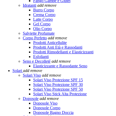
Fango Gambe e Glutei
Idratanti
add
remove
Burro Corpo
Crema Corpo
Latte Corpo
Gel Corpo
Olio Corpo
Salviette Profumate
Corpo Perfetto
add
remove
Prodotti Anticellulite
Prodotti Anti Età e Rassodanti
Prodotti Rimodellanti e Elasticizzanti
Esfolianti
Seno e Decolleté
add
remove
Elasticizzante e Rassodante Seno
Solari
add
remove
Solari Viso
add
remove
Solari Viso Protezione SPF 15
Solari Viso Protezione SPF 30
Solari Viso Protezione SPF 50
Solari Viso Stick Alta Protezione
Doposole
add
remove
Doposole Viso
Doposole Corpo
Doposole Bagno Doccia