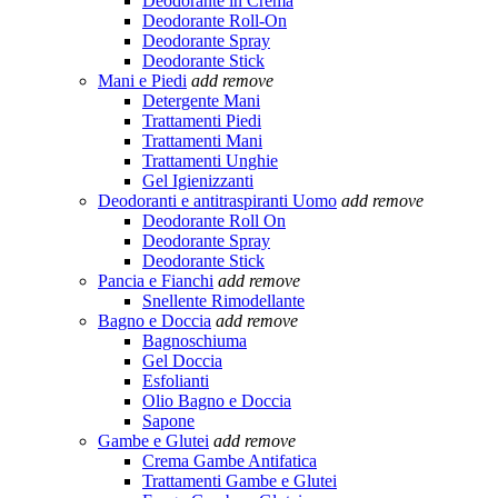
Deodorante in Crema
Deodorante Roll-On
Deodorante Spray
Deodorante Stick
Mani e Piedi
add
remove
Detergente Mani
Trattamenti Piedi
Trattamenti Mani
Trattamenti Unghie
Gel Igienizzanti
Deodoranti e antitraspiranti Uomo
add
remove
Deodorante Roll On
Deodorante Spray
Deodorante Stick
Pancia e Fianchi
add
remove
Snellente Rimodellante
Bagno e Doccia
add
remove
Bagnoschiuma
Gel Doccia
Esfolianti
Olio Bagno e Doccia
Sapone
Gambe e Glutei
add
remove
Crema Gambe Antifatica
Trattamenti Gambe e Glutei