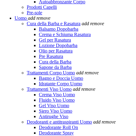
Autoabbronzante Corpo
Prodotti Capelli
Pre-sole
Uomo
add
remove
Cura della Barba e Rasatura
add
remove
Balsamo Dopobarba
Crema e Schiuma Rasatura
Gel per Rasatura
Lozione Dopobarba
Olio per Rasatura
Pre Rasatura
Cura della Barba
Sapone da Barba
Trattamenti Corpo Uomo
add
remove
Bagno e Doccia Uomo
Idratante Corpo Uomo
Trattamenti Viso Uomo
add
remove
Crema Viso Uomo
Fluido Viso Uomo
Gel Viso Uomo
Siero Viso Uomo
Antirughe Viso
Deodoranti e antitraspiranti Uomo
add
remove
Deodorante Roll On
Deodorante Spray