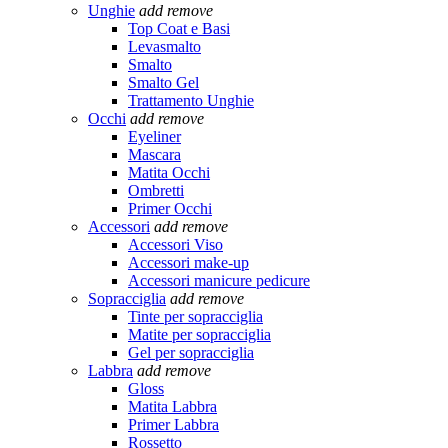
Unghie
add
remove
Top Coat e Basi
Levasmalto
Smalto
Smalto Gel
Trattamento Unghie
Occhi
add
remove
Eyeliner
Mascara
Matita Occhi
Ombretti
Primer Occhi
Accessori
add
remove
Accessori Viso
Accessori make-up
Accessori manicure pedicure
Sopracciglia
add
remove
Tinte per sopracciglia
Matite per sopracciglia
Gel per sopracciglia
Labbra
add
remove
Gloss
Matita Labbra
Primer Labbra
Rossetto