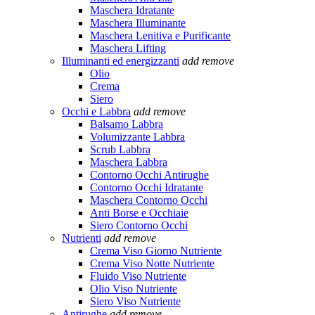
Maschera Idratante
Maschera Illuminante
Maschera Lenitiva e Purificante
Maschera Lifting
Illuminanti ed energizzanti
add
remove
Olio
Crema
Siero
Occhi e Labbra
add
remove
Balsamo Labbra
Volumizzante Labbra
Scrub Labbra
Maschera Labbra
Contorno Occhi Antirughe
Contorno Occhi Idratante
Maschera Contorno Occhi
Anti Borse e Occhiaie
Siero Contorno Occhi
Nutrienti
add
remove
Crema Viso Giorno Nutriente
Crema Viso Notte Nutriente
Fluido Viso Nutriente
Olio Viso Nutriente
Siero Viso Nutriente
Antirughe
add
remove