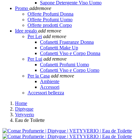
Sapone Detergente Viso Uomo
Promo
add
remove
Offerte Profumi Donna
Offerte Profumi Uomo
Offerte prodotti Corpo
Idee regalo
add
remove
Per Lei
add
remove
Cofanetti Fragranze Donna
Cofanetti Make Up
Cofanetti Viso e Corpo Donna
Per Lui
add
remove
Cofanetti Profumi Uomo
Cofanetti Viso e Corpo Uomo
Per la Casa
add
remove
Ambiente
Accessori
Accessori bellezza
Home
Diptyque
Vetyverio
Eau de Toilette