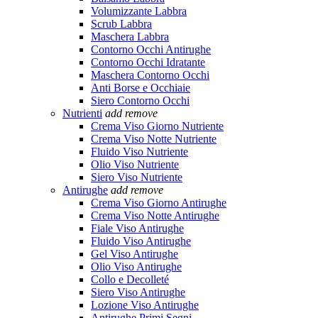
Volumizzante Labbra
Scrub Labbra
Maschera Labbra
Contorno Occhi Antirughe
Contorno Occhi Idratante
Maschera Contorno Occhi
Anti Borse e Occhiaie
Siero Contorno Occhi
Nutrienti
add
remove
Crema Viso Giorno Nutriente
Crema Viso Notte Nutriente
Fluido Viso Nutriente
Olio Viso Nutriente
Siero Viso Nutriente
Antirughe
add
remove
Crema Viso Giorno Antirughe
Crema Viso Notte Antirughe
Fiale Viso Antirughe
Fluido Viso Antirughe
Gel Viso Antirughe
Olio Viso Antirughe
Collo e Decolleté
Siero Viso Antirughe
Lozione Viso Antirughe
Antirughe Primi Segni