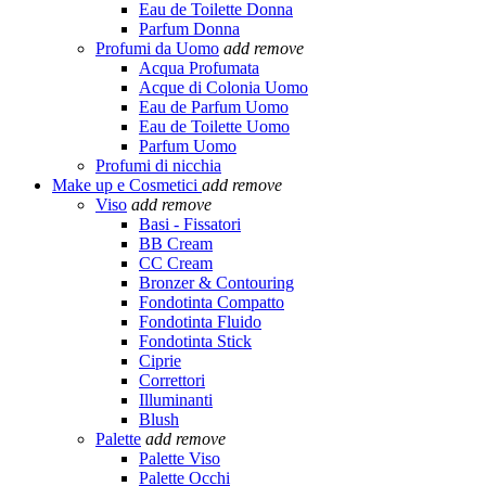
Eau de Toilette Donna
Parfum Donna
Profumi da Uomo
add
remove
Acqua Profumata
Acque di Colonia Uomo
Eau de Parfum Uomo
Eau de Toilette Uomo
Parfum Uomo
Profumi di nicchia
Make up e Cosmetici
add
remove
Viso
add
remove
Basi - Fissatori
BB Cream
CC Cream
Bronzer & Contouring
Fondotinta Compatto
Fondotinta Fluido
Fondotinta Stick
Ciprie
Correttori
Illuminanti
Blush
Palette
add
remove
Palette Viso
Palette Occhi