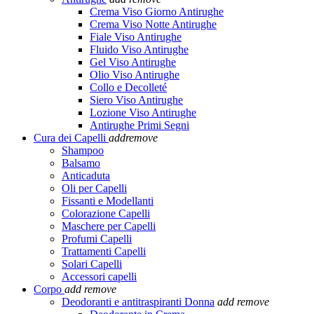
Crema Viso Giorno Antirughe
Crema Viso Notte Antirughe
Fiale Viso Antirughe
Fluido Viso Antirughe
Gel Viso Antirughe
Olio Viso Antirughe
Collo e Decolleté
Siero Viso Antirughe
Lozione Viso Antirughe
Antirughe Primi Segni
Cura dei Capelli
add
remove
Shampoo
Balsamo
Anticaduta
Oli per Capelli
Fissanti e Modellanti
Colorazione Capelli
Maschere per Capelli
Profumi Capelli
Trattamenti Capelli
Solari Capelli
Accessori capelli
Corpo
add
remove
Deodoranti e antitraspiranti Donna
add
remove