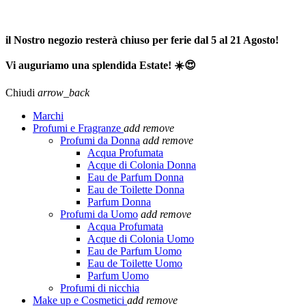
SPEDIZIONE GRATUITA A PARTIRE DA 65,00€ >>>
il Nostro negozio resterà chiuso per ferie dal 5 al 21 Agosto!
Vi auguriamo una splendida Estate! ☀️😍
Chiudi
arrow_back
Marchi
Profumi e Fragranze
add
remove
Profumi da Donna
add
remove
Acqua Profumata
Acque di Colonia Donna
Eau de Parfum Donna
Eau de Toilette Donna
Parfum Donna
Profumi da Uomo
add
remove
Acqua Profumata
Acque di Colonia Uomo
Eau de Parfum Uomo
Eau de Toilette Uomo
Parfum Uomo
Profumi di nicchia
Make up e Cosmetici
add
remove