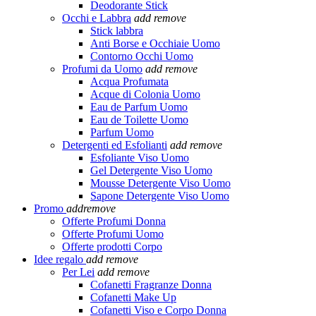
Deodorante Stick
Occhi e Labbra
add
remove
Stick labbra
Anti Borse e Occhiaie Uomo
Contorno Occhi Uomo
Profumi da Uomo
add
remove
Acqua Profumata
Acque di Colonia Uomo
Eau de Parfum Uomo
Eau de Toilette Uomo
Parfum Uomo
Detergenti ed Esfolianti
add
remove
Esfoliante Viso Uomo
Gel Detergente Viso Uomo
Mousse Detergente Viso Uomo
Sapone Detergente Viso Uomo
Promo
add
remove
Offerte Profumi Donna
Offerte Profumi Uomo
Offerte prodotti Corpo
Idee regalo
add
remove
Per Lei
add
remove
Cofanetti Fragranze Donna
Cofanetti Make Up
Cofanetti Viso e Corpo Donna