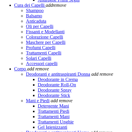
Cura dei Capelli
add
remove
Shampoo
Balsamo
Anticaduta
Oli per Capelli
Fissanti e Modellanti
Colorazione Capelli
Maschere per Capelli
Profumi Capelli
Trattamenti Capelli
Solari Capelli
Accessori capelli
Corpo
add
remove
Deodoranti e antitraspiranti Donna
add
remove
Deodorante in Crema
Deodorante Roll-On
Deodorante Spray
Deodorante Stick
Mani e Piedi
add
remove
Detergente Mani
Trattamenti Piedi
Trattamenti Mani
Trattamenti Unghie
Gel Igienizzanti