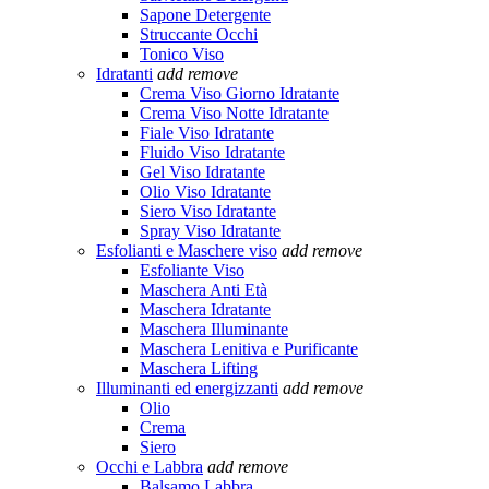
Sapone Detergente
Struccante Occhi
Tonico Viso
Idratanti
add
remove
Crema Viso Giorno Idratante
Crema Viso Notte Idratante
Fiale Viso Idratante
Fluido Viso Idratante
Gel Viso Idratante
Olio Viso Idratante
Siero Viso Idratante
Spray Viso Idratante
Esfolianti e Maschere viso
add
remove
Esfoliante Viso
Maschera Anti Età
Maschera Idratante
Maschera Illuminante
Maschera Lenitiva e Purificante
Maschera Lifting
Illuminanti ed energizzanti
add
remove
Olio
Crema
Siero
Occhi e Labbra
add
remove
Balsamo Labbra