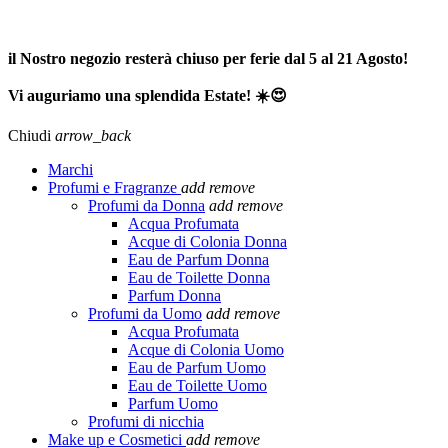
SPEDIZIONE GRATUITA A PARTIRE DA 65,00€ >>>
il Nostro negozio resterà chiuso per ferie dal 5 al 21 Agosto!
Vi auguriamo una splendida Estate! ☀️😍
Chiudi
arrow_back
Marchi
Profumi e Fragranze
add
remove
Profumi da Donna
add
remove
Acqua Profumata
Acque di Colonia Donna
Eau de Parfum Donna
Eau de Toilette Donna
Parfum Donna
Profumi da Uomo
add
remove
Acqua Profumata
Acque di Colonia Uomo
Eau de Parfum Uomo
Eau de Toilette Uomo
Parfum Uomo
Profumi di nicchia
Make up e Cosmetici
add
remove