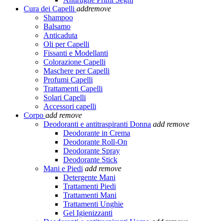
Cura dei Capelli
add
remove
Shampoo
Balsamo
Anticaduta
Oli per Capelli
Fissanti e Modellanti
Colorazione Capelli
Maschere per Capelli
Profumi Capelli
Trattamenti Capelli
Solari Capelli
Accessori capelli
Corpo
add
remove
Deodoranti e antitraspiranti Donna
add
remove
Deodorante in Crema
Deodorante Roll-On
Deodorante Spray
Deodorante Stick
Mani e Piedi
add
remove
Detergente Mani
Trattamenti Piedi
Trattamenti Mani
Trattamenti Unghie
Gel Igienizzanti