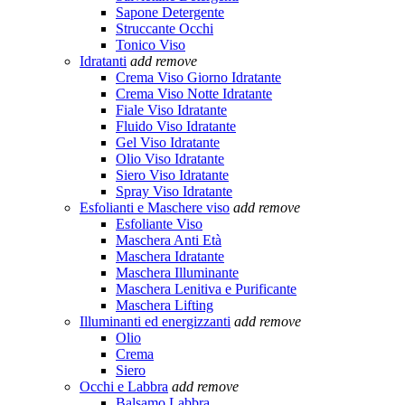
Sapone Detergente
Struccante Occhi
Tonico Viso
Idratanti
add
remove
Crema Viso Giorno Idratante
Crema Viso Notte Idratante
Fiale Viso Idratante
Fluido Viso Idratante
Gel Viso Idratante
Olio Viso Idratante
Siero Viso Idratante
Spray Viso Idratante
Esfolianti e Maschere viso
add
remove
Esfoliante Viso
Maschera Anti Età
Maschera Idratante
Maschera Illuminante
Maschera Lenitiva e Purificante
Maschera Lifting
Illuminanti ed energizzanti
add
remove
Olio
Crema
Siero
Occhi e Labbra
add
remove
Balsamo Labbra