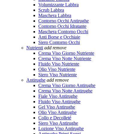
Volumizzante Labbra
Scrub Labbra
Maschera Labbra
Contorno Occhi Antirughe
Contorno Occhi Idratante
Maschera Contorno Occhi
Anti Borse e Occhiaie
Siero Contorno Occhi
Nutrienti
add
remove
Crema Viso Giorno Nutriente
Crema Viso Notte Nutriente
Fluido Viso Nutriente
Olio Viso Nutriente
Siero Viso Nutriente
Antirughe
add
remove
Crema Viso Giorno Antirughe
Crema Viso Notte Antirughe
Fiale Viso Antirughe
Fluido Viso Antirughe
Gel Viso Antirughe
Olio Viso Antirughe
Collo e Decolleté
Siero Viso Antirughe
Lozione Viso Antirughe
Antirughe Primi Segni