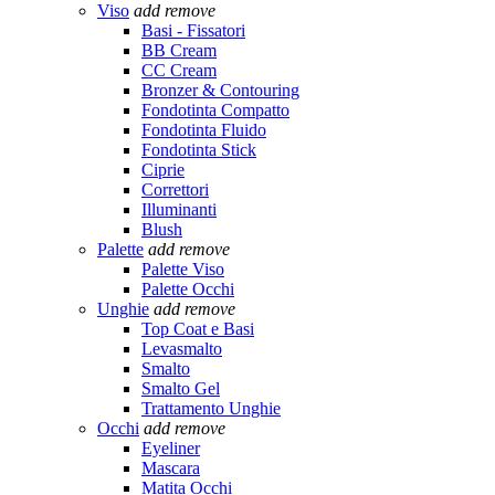
Viso
add
remove
Basi - Fissatori
BB Cream
CC Cream
Bronzer & Contouring
Fondotinta Compatto
Fondotinta Fluido
Fondotinta Stick
Ciprie
Correttori
Illuminanti
Blush
Palette
add
remove
Palette Viso
Palette Occhi
Unghie
add
remove
Top Coat e Basi
Levasmalto
Smalto
Smalto Gel
Trattamento Unghie
Occhi
add
remove
Eyeliner
Mascara
Matita Occhi