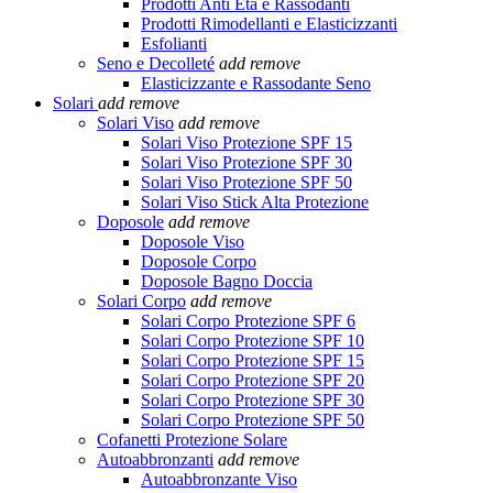
Prodotti Anti Età e Rassodanti
Prodotti Rimodellanti e Elasticizzanti
Esfolianti
Seno e Decolleté
add
remove
Elasticizzante e Rassodante Seno
Solari
add
remove
Solari Viso
add
remove
Solari Viso Protezione SPF 15
Solari Viso Protezione SPF 30
Solari Viso Protezione SPF 50
Solari Viso Stick Alta Protezione
Doposole
add
remove
Doposole Viso
Doposole Corpo
Doposole Bagno Doccia
Solari Corpo
add
remove
Solari Corpo Protezione SPF 6
Solari Corpo Protezione SPF 10
Solari Corpo Protezione SPF 15
Solari Corpo Protezione SPF 20
Solari Corpo Protezione SPF 30
Solari Corpo Protezione SPF 50
Cofanetti Protezione Solare
Autoabbronzanti
add
remove
Autoabbronzante Viso