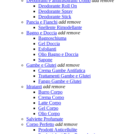
Deodoranti e antitraspiranti Uomo
add
remove
Deodorante Roll On
Deodorante Spray
Deodorante Stick
Pancia e Fianchi
add
remove
Snellente Rimodellante
Bagno e Doccia
add
remove
Bagnoschiuma
Gel Doccia
Esfolianti
Olio Bagno e Doccia
Sapone
Gambe e Glutei
add
remove
Crema Gambe Antifatica
Trattamenti Gambe e Glutei
Fango Gambe e Glutei
Idratanti
add
remove
Burro Corpo
Crema Corpo
Latte Corpo
Gel Corpo
Olio Corpo
Salviette Profumate
Corpo Perfetto
add
remove
Prodotti Anticellulite