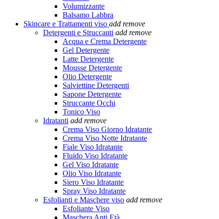
Volumizzante
Balsamo Labbra
Skincare e Trattamenti viso
add
remove
Detergenti e Struccanti
add
remove
Acqua e Crema Detergente
Gel Detergente
Latte Detergente
Mousse Detergente
Olio Detergente
Salviettine Detergenti
Sapone Detergente
Struccante Occhi
Tonico Viso
Idratanti
add
remove
Crema Viso Giorno Idratante
Crema Viso Notte Idratante
Fiale Viso Idratante
Fluido Viso Idratante
Gel Viso Idratante
Olio Viso Idratante
Siero Viso Idratante
Spray Viso Idratante
Esfolianti e Maschere viso
add
remove
Esfoliante Viso
Maschera Anti Età