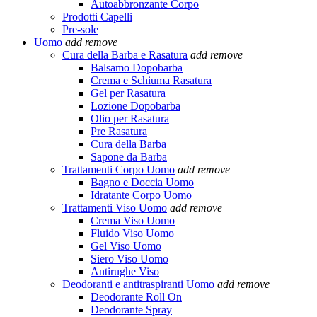
Autoabbronzante Corpo
Prodotti Capelli
Pre-sole
Uomo
add
remove
Cura della Barba e Rasatura
add
remove
Balsamo Dopobarba
Crema e Schiuma Rasatura
Gel per Rasatura
Lozione Dopobarba
Olio per Rasatura
Pre Rasatura
Cura della Barba
Sapone da Barba
Trattamenti Corpo Uomo
add
remove
Bagno e Doccia Uomo
Idratante Corpo Uomo
Trattamenti Viso Uomo
add
remove
Crema Viso Uomo
Fluido Viso Uomo
Gel Viso Uomo
Siero Viso Uomo
Antirughe Viso
Deodoranti e antitraspiranti Uomo
add
remove
Deodorante Roll On
Deodorante Spray