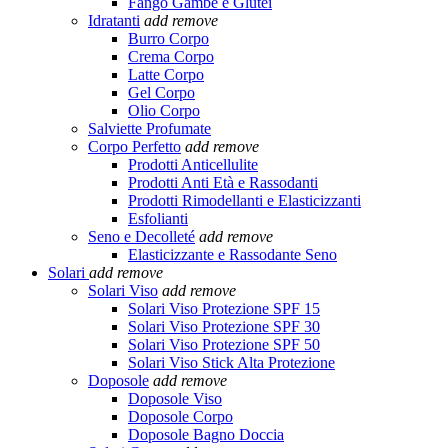
Fango Gambe e Glutei
Idratanti
add
remove
Burro Corpo
Crema Corpo
Latte Corpo
Gel Corpo
Olio Corpo
Salviette Profumate
Corpo Perfetto
add
remove
Prodotti Anticellulite
Prodotti Anti Età e Rassodanti
Prodotti Rimodellanti e Elasticizzanti
Esfolianti
Seno e Decolleté
add
remove
Elasticizzante e Rassodante Seno
Solari
add
remove
Solari Viso
add
remove
Solari Viso Protezione SPF 15
Solari Viso Protezione SPF 30
Solari Viso Protezione SPF 50
Solari Viso Stick Alta Protezione
Doposole
add
remove
Doposole Viso
Doposole Corpo
Doposole Bagno Doccia