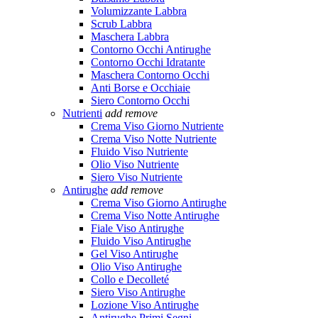
Volumizzante Labbra
Scrub Labbra
Maschera Labbra
Contorno Occhi Antirughe
Contorno Occhi Idratante
Maschera Contorno Occhi
Anti Borse e Occhiaie
Siero Contorno Occhi
Nutrienti
add
remove
Crema Viso Giorno Nutriente
Crema Viso Notte Nutriente
Fluido Viso Nutriente
Olio Viso Nutriente
Siero Viso Nutriente
Antirughe
add
remove
Crema Viso Giorno Antirughe
Crema Viso Notte Antirughe
Fiale Viso Antirughe
Fluido Viso Antirughe
Gel Viso Antirughe
Olio Viso Antirughe
Collo e Decolleté
Siero Viso Antirughe
Lozione Viso Antirughe
Antirughe Primi Segni