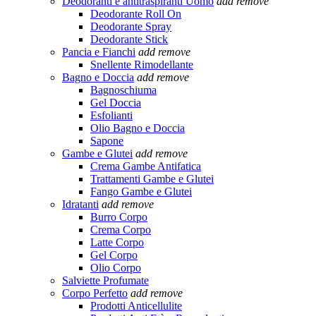
Deodoranti e antitraspiranti Uomo
add
remove
Deodorante Roll On
Deodorante Spray
Deodorante Stick
Pancia e Fianchi
add
remove
Snellente Rimodellante
Bagno e Doccia
add
remove
Bagnoschiuma
Gel Doccia
Esfolianti
Olio Bagno e Doccia
Sapone
Gambe e Glutei
add
remove
Crema Gambe Antifatica
Trattamenti Gambe e Glutei
Fango Gambe e Glutei
Idratanti
add
remove
Burro Corpo
Crema Corpo
Latte Corpo
Gel Corpo
Olio Corpo
Salviette Profumate
Corpo Perfetto
add
remove
Prodotti Anticellulite