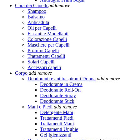
Cura dei Capelli
add
remove
Shampoo
Balsamo
Anticaduta
Oli per Capelli
Fissanti e Modellanti
Colorazione Capelli
Maschere per Capelli
Profumi Capelli
Trattamenti Capelli
Solari Capelli
Accessori capelli
Corpo
add
remove
Deodoranti e antitraspiranti Donna
add
remove
Deodorante in Crema
Deodorante Roll-On
Deodorante Spray
Deodorante Stick
Mani e Piedi
add
remove
Detergente Mani
Trattamenti Piedi
Trattamenti Mani
Trattamenti Unghie
Gel Igienizzanti