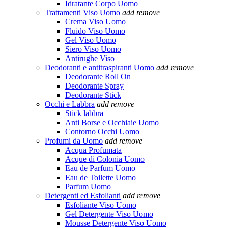
Idratante Corpo Uomo
Trattamenti Viso Uomo
add
remove
Crema Viso Uomo
Fluido Viso Uomo
Gel Viso Uomo
Siero Viso Uomo
Antirughe Viso
Deodoranti e antitraspiranti Uomo
add
remove
Deodorante Roll On
Deodorante Spray
Deodorante Stick
Occhi e Labbra
add
remove
Stick labbra
Anti Borse e Occhiaie Uomo
Contorno Occhi Uomo
Profumi da Uomo
add
remove
Acqua Profumata
Acque di Colonia Uomo
Eau de Parfum Uomo
Eau de Toilette Uomo
Parfum Uomo
Detergenti ed Esfolianti
add
remove
Esfoliante Viso Uomo
Gel Detergente Viso Uomo
Mousse Detergente Viso Uomo