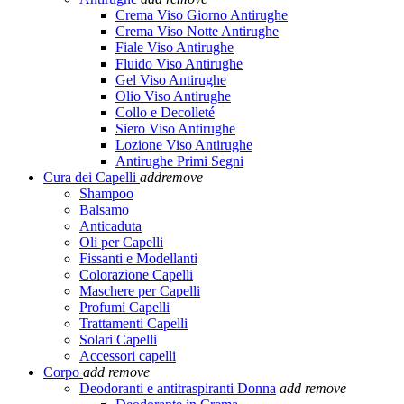
Crema Viso Giorno Antirughe
Crema Viso Notte Antirughe
Fiale Viso Antirughe
Fluido Viso Antirughe
Gel Viso Antirughe
Olio Viso Antirughe
Collo e Decolleté
Siero Viso Antirughe
Lozione Viso Antirughe
Antirughe Primi Segni
Cura dei Capelli
add
remove
Shampoo
Balsamo
Anticaduta
Oli per Capelli
Fissanti e Modellanti
Colorazione Capelli
Maschere per Capelli
Profumi Capelli
Trattamenti Capelli
Solari Capelli
Accessori capelli
Corpo
add
remove
Deodoranti e antitraspiranti Donna
add
remove