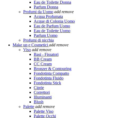
Eau de Toilette Donna
Parfum Donna
Profumi da Uomo
add
remove
Acqua Profumata
Acque di Colonia Uomo
Eau de Parfum Uomo
Eau de Toilette Uomo
Parfum Uomo
Profumi di nicchia
Make up e Cosmetici
add
remove
Viso
add
remove
Basi - Fissatori
BB Cream
CC Cream
Bronzer & Contouring
Fondotinta Compatto
Fondotinta Fluido
Fondotinta Stick
Ciprie
Correttori
Illuminanti
Blush
Palette
add
remove
Palette Viso
Palette Occhi