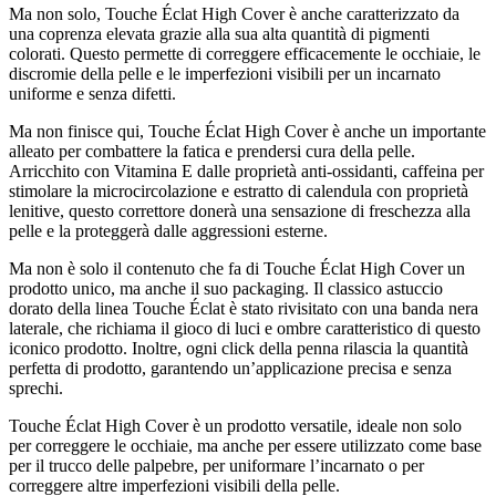
Ma non solo, Touche Éclat High Cover è anche caratterizzato da
una coprenza elevata grazie alla sua alta quantità di pigmenti
colorati. Questo permette di correggere efficacemente le occhiaie, le
discromie della pelle e le imperfezioni visibili per un incarnato
uniforme e senza difetti.
Ma non finisce qui, Touche Éclat High Cover è anche un importante
alleato per combattere la fatica e prendersi cura della pelle.
Arricchito con Vitamina E dalle proprietà anti-ossidanti, caffeina per
stimolare la microcircolazione e estratto di calendula con proprietà
lenitive, questo correttore donerà una sensazione di freschezza alla
pelle e la proteggerà dalle aggressioni esterne.
Ma non è solo il contenuto che fa di Touche Éclat High Cover un
prodotto unico, ma anche il suo packaging. Il classico astuccio
dorato della linea Touche Éclat è stato rivisitato con una banda nera
laterale, che richiama il gioco di luci e ombre caratteristico di questo
iconico prodotto. Inoltre, ogni click della penna rilascia la quantità
perfetta di prodotto, garantendo un’applicazione precisa e senza
sprechi.
Touche Éclat High Cover è un prodotto versatile, ideale non solo
per correggere le occhiaie, ma anche per essere utilizzato come base
per il trucco delle palpebre, per uniformare l’incarnato o per
correggere altre imperfezioni visibili della pelle.