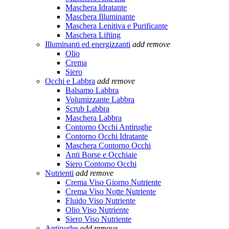
Maschera Idratante
Maschera Illuminante
Maschera Lenitiva e Purificante
Maschera Lifting
Illuminanti ed energizzanti
add
remove
Olio
Crema
Siero
Occhi e Labbra
add
remove
Balsamo Labbra
Volumizzante Labbra
Scrub Labbra
Maschera Labbra
Contorno Occhi Antirughe
Contorno Occhi Idratante
Maschera Contorno Occhi
Anti Borse e Occhiaie
Siero Contorno Occhi
Nutrienti
add
remove
Crema Viso Giorno Nutriente
Crema Viso Notte Nutriente
Fluido Viso Nutriente
Olio Viso Nutriente
Siero Viso Nutriente
Antirughe
add
remove