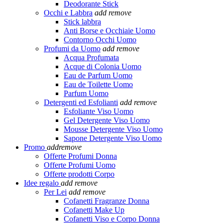
Deodorante Stick
Occhi e Labbra
add
remove
Stick labbra
Anti Borse e Occhiaie Uomo
Contorno Occhi Uomo
Profumi da Uomo
add
remove
Acqua Profumata
Acque di Colonia Uomo
Eau de Parfum Uomo
Eau de Toilette Uomo
Parfum Uomo
Detergenti ed Esfolianti
add
remove
Esfoliante Viso Uomo
Gel Detergente Viso Uomo
Mousse Detergente Viso Uomo
Sapone Detergente Viso Uomo
Promo
add
remove
Offerte Profumi Donna
Offerte Profumi Uomo
Offerte prodotti Corpo
Idee regalo
add
remove
Per Lei
add
remove
Cofanetti Fragranze Donna
Cofanetti Make Up
Cofanetti Viso e Corpo Donna