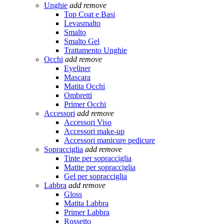
Unghie
add
remove
Top Coat e Basi
Levasmalto
Smalto
Smalto Gel
Trattamento Unghie
Occhi
add
remove
Eyeliner
Mascara
Matita Occhi
Ombretti
Primer Occhi
Accessori
add
remove
Accessori Viso
Accessori make-up
Accessori manicure pedicure
Sopracciglia
add
remove
Tinte per sopracciglia
Matite per sopracciglia
Gel per sopracciglia
Labbra
add
remove
Gloss
Matita Labbra
Primer Labbra
Rossetto