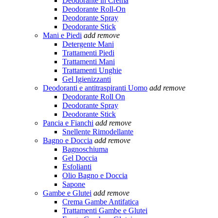
Deodorante in Crema
Deodorante Roll-On
Deodorante Spray
Deodorante Stick
Mani e Piedi
add
remove
Detergente Mani
Trattamenti Piedi
Trattamenti Mani
Trattamenti Unghie
Gel Igienizzanti
Deodoranti e antitraspiranti Uomo
add
remove
Deodorante Roll On
Deodorante Spray
Deodorante Stick
Pancia e Fianchi
add
remove
Snellente Rimodellante
Bagno e Doccia
add
remove
Bagnoschiuma
Gel Doccia
Esfolianti
Olio Bagno e Doccia
Sapone
Gambe e Glutei
add
remove
Crema Gambe Antifatica
Trattamenti Gambe e Glutei