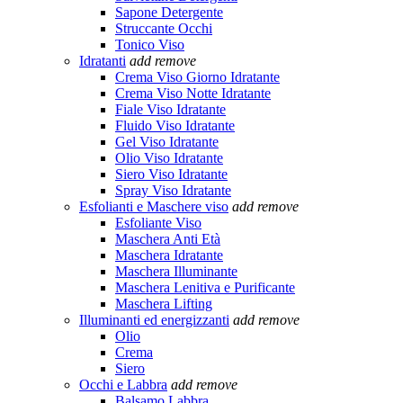
Sapone Detergente
Struccante Occhi
Tonico Viso
Idratanti
add
remove
Crema Viso Giorno Idratante
Crema Viso Notte Idratante
Fiale Viso Idratante
Fluido Viso Idratante
Gel Viso Idratante
Olio Viso Idratante
Siero Viso Idratante
Spray Viso Idratante
Esfolianti e Maschere viso
add
remove
Esfoliante Viso
Maschera Anti Età
Maschera Idratante
Maschera Illuminante
Maschera Lenitiva e Purificante
Maschera Lifting
Illuminanti ed energizzanti
add
remove
Olio
Crema
Siero
Occhi e Labbra
add
remove
Balsamo Labbra