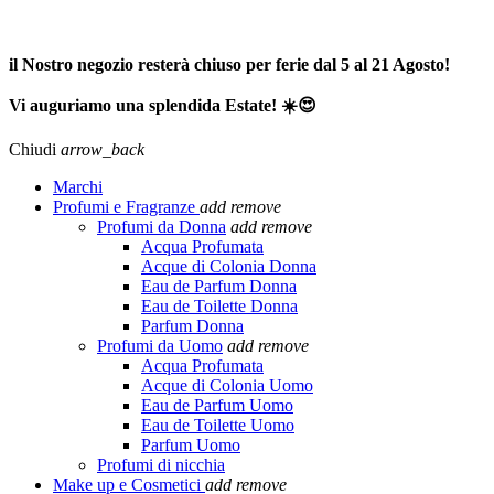
SPEDIZIONE GRATUITA A PARTIRE DA 65,00€ >>>
il Nostro negozio resterà chiuso per ferie dal 5 al 21 Agosto!
Vi auguriamo una splendida Estate! ☀️😍
Chiudi
arrow_back
Marchi
Profumi e Fragranze
add
remove
Profumi da Donna
add
remove
Acqua Profumata
Acque di Colonia Donna
Eau de Parfum Donna
Eau de Toilette Donna
Parfum Donna
Profumi da Uomo
add
remove
Acqua Profumata
Acque di Colonia Uomo
Eau de Parfum Uomo
Eau de Toilette Uomo
Parfum Uomo
Profumi di nicchia
Make up e Cosmetici
add
remove