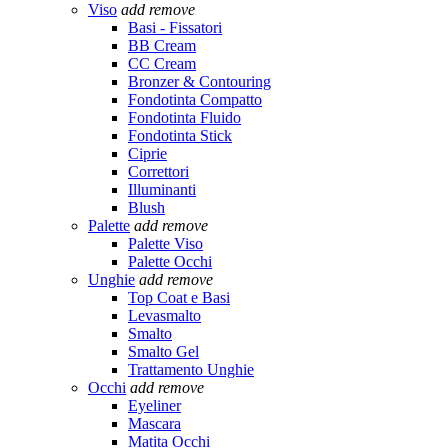
Viso
add
remove
Basi - Fissatori
BB Cream
CC Cream
Bronzer & Contouring
Fondotinta Compatto
Fondotinta Fluido
Fondotinta Stick
Ciprie
Correttori
Illuminanti
Blush
Palette
add
remove
Palette Viso
Palette Occhi
Unghie
add
remove
Top Coat e Basi
Levasmalto
Smalto
Smalto Gel
Trattamento Unghie
Occhi
add
remove
Eyeliner
Mascara
Matita Occhi