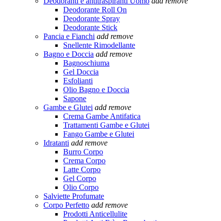
Deodoranti e antitraspiranti Uomo
add
remove
Deodorante Roll On
Deodorante Spray
Deodorante Stick
Pancia e Fianchi
add
remove
Snellente Rimodellante
Bagno e Doccia
add
remove
Bagnoschiuma
Gel Doccia
Esfolianti
Olio Bagno e Doccia
Sapone
Gambe e Glutei
add
remove
Crema Gambe Antifatica
Trattamenti Gambe e Glutei
Fango Gambe e Glutei
Idratanti
add
remove
Burro Corpo
Crema Corpo
Latte Corpo
Gel Corpo
Olio Corpo
Salviette Profumate
Corpo Perfetto
add
remove
Prodotti Anticellulite