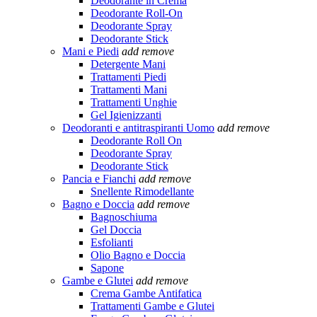
Deodorante in Crema
Deodorante Roll-On
Deodorante Spray
Deodorante Stick
Mani e Piedi
add
remove
Detergente Mani
Trattamenti Piedi
Trattamenti Mani
Trattamenti Unghie
Gel Igienizzanti
Deodoranti e antitraspiranti Uomo
add
remove
Deodorante Roll On
Deodorante Spray
Deodorante Stick
Pancia e Fianchi
add
remove
Snellente Rimodellante
Bagno e Doccia
add
remove
Bagnoschiuma
Gel Doccia
Esfolianti
Olio Bagno e Doccia
Sapone
Gambe e Glutei
add
remove
Crema Gambe Antifatica
Trattamenti Gambe e Glutei