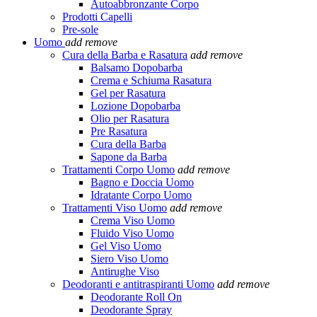
Autoabbronzante Corpo
Prodotti Capelli
Pre-sole
Uomo
add
remove
Cura della Barba e Rasatura
add
remove
Balsamo Dopobarba
Crema e Schiuma Rasatura
Gel per Rasatura
Lozione Dopobarba
Olio per Rasatura
Pre Rasatura
Cura della Barba
Sapone da Barba
Trattamenti Corpo Uomo
add
remove
Bagno e Doccia Uomo
Idratante Corpo Uomo
Trattamenti Viso Uomo
add
remove
Crema Viso Uomo
Fluido Viso Uomo
Gel Viso Uomo
Siero Viso Uomo
Antirughe Viso
Deodoranti e antitraspiranti Uomo
add
remove
Deodorante Roll On
Deodorante Spray