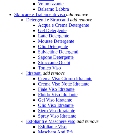
Volumizzante
Balsamo Labbra
Skincare e Trattamenti viso
add
remove
Detergenti e Struccanti
add
remove
Acqua e Crema Detergente
Gel Detergente
Latte Detergente
Mousse Detergente
Olio Detergente
Salviettine Detergenti
Sapone Detergente
Struccante Occhi
Tonico Viso
Idratanti
add
remove
Crema Viso Giorno Idratante
Crema Viso Notte Idratante
Fiale Viso Idratante
Fluido Viso Idratante
Gel Viso Idratante
Olio Viso Idratante
Siero Viso Idratante
Spray Viso Idratante
Esfolianti e Maschere viso
add
remove
Esfoliante Viso
Maschera Anti Età