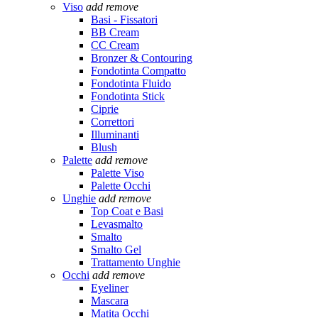
Viso
add
remove
Basi - Fissatori
BB Cream
CC Cream
Bronzer & Contouring
Fondotinta Compatto
Fondotinta Fluido
Fondotinta Stick
Ciprie
Correttori
Illuminanti
Blush
Palette
add
remove
Palette Viso
Palette Occhi
Unghie
add
remove
Top Coat e Basi
Levasmalto
Smalto
Smalto Gel
Trattamento Unghie
Occhi
add
remove
Eyeliner
Mascara
Matita Occhi