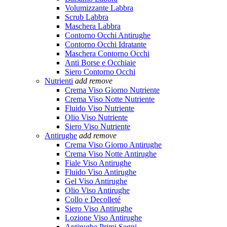
Volumizzante Labbra
Scrub Labbra
Maschera Labbra
Contorno Occhi Antirughe
Contorno Occhi Idratante
Maschera Contorno Occhi
Anti Borse e Occhiaie
Siero Contorno Occhi
Nutrienti
add
remove
Crema Viso Giorno Nutriente
Crema Viso Notte Nutriente
Fluido Viso Nutriente
Olio Viso Nutriente
Siero Viso Nutriente
Antirughe
add
remove
Crema Viso Giorno Antirughe
Crema Viso Notte Antirughe
Fiale Viso Antirughe
Fluido Viso Antirughe
Gel Viso Antirughe
Olio Viso Antirughe
Collo e Decolleté
Siero Viso Antirughe
Lozione Viso Antirughe
Antirughe Primi Segni