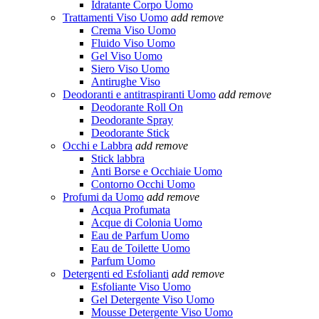
Idratante Corpo Uomo
Trattamenti Viso Uomo
add
remove
Crema Viso Uomo
Fluido Viso Uomo
Gel Viso Uomo
Siero Viso Uomo
Antirughe Viso
Deodoranti e antitraspiranti Uomo
add
remove
Deodorante Roll On
Deodorante Spray
Deodorante Stick
Occhi e Labbra
add
remove
Stick labbra
Anti Borse e Occhiaie Uomo
Contorno Occhi Uomo
Profumi da Uomo
add
remove
Acqua Profumata
Acque di Colonia Uomo
Eau de Parfum Uomo
Eau de Toilette Uomo
Parfum Uomo
Detergenti ed Esfolianti
add
remove
Esfoliante Viso Uomo
Gel Detergente Viso Uomo
Mousse Detergente Viso Uomo