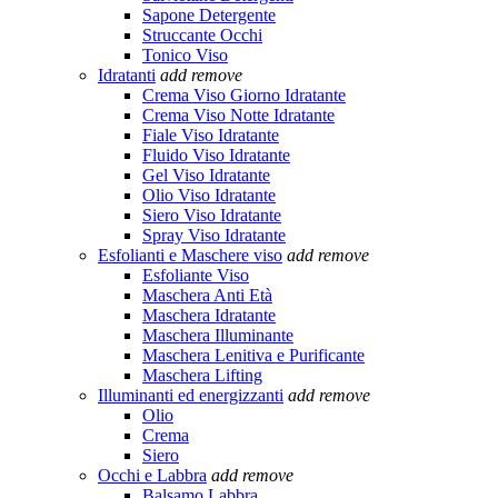
Sapone Detergente
Struccante Occhi
Tonico Viso
Idratanti
add
remove
Crema Viso Giorno Idratante
Crema Viso Notte Idratante
Fiale Viso Idratante
Fluido Viso Idratante
Gel Viso Idratante
Olio Viso Idratante
Siero Viso Idratante
Spray Viso Idratante
Esfolianti e Maschere viso
add
remove
Esfoliante Viso
Maschera Anti Età
Maschera Idratante
Maschera Illuminante
Maschera Lenitiva e Purificante
Maschera Lifting
Illuminanti ed energizzanti
add
remove
Olio
Crema
Siero
Occhi e Labbra
add
remove
Balsamo Labbra