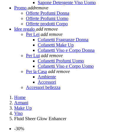
Sapone Detergente Viso Uomo
Promo
add
remove
Offerte Profumi Donna
Offerte Profumi Uomo
Offerte prodotti Corpo
Idee regalo
add
remove
Per Lei
add
remove
Cofanetti Fragranze Donna
Cofanetti Make Up
Cofanetti Viso e Corpo Donna
Per Lui
add
remove
Cofanetti Profumi Uomo
Cofanetti Viso e Corpo Uomo
Per la Casa
add
remove
Ambiente
Accessori
Accessori bellezza
Home
Armani
Make Up
Viso
Fluid Sheer Glow Enhancer
-30%