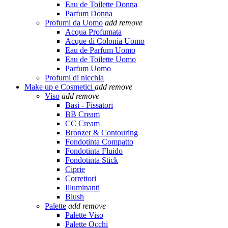
Eau de Toilette Donna
Parfum Donna
Profumi da Uomo
add
remove
Acqua Profumata
Acque di Colonia Uomo
Eau de Parfum Uomo
Eau de Toilette Uomo
Parfum Uomo
Profumi di nicchia
Make up e Cosmetici
add
remove
Viso
add
remove
Basi - Fissatori
BB Cream
CC Cream
Bronzer & Contouring
Fondotinta Compatto
Fondotinta Fluido
Fondotinta Stick
Ciprie
Correttori
Illuminanti
Blush
Palette
add
remove
Palette Viso
Palette Occhi