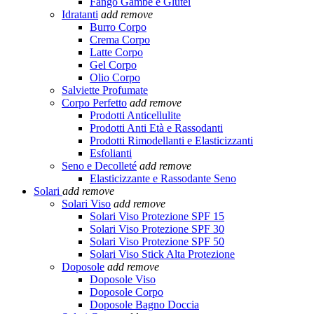
Fango Gambe e Glutei
Idratanti
add
remove
Burro Corpo
Crema Corpo
Latte Corpo
Gel Corpo
Olio Corpo
Salviette Profumate
Corpo Perfetto
add
remove
Prodotti Anticellulite
Prodotti Anti Età e Rassodanti
Prodotti Rimodellanti e Elasticizzanti
Esfolianti
Seno e Decolleté
add
remove
Elasticizzante e Rassodante Seno
Solari
add
remove
Solari Viso
add
remove
Solari Viso Protezione SPF 15
Solari Viso Protezione SPF 30
Solari Viso Protezione SPF 50
Solari Viso Stick Alta Protezione
Doposole
add
remove
Doposole Viso
Doposole Corpo
Doposole Bagno Doccia