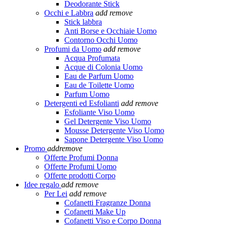
Deodorante Stick
Occhi e Labbra
add
remove
Stick labbra
Anti Borse e Occhiaie Uomo
Contorno Occhi Uomo
Profumi da Uomo
add
remove
Acqua Profumata
Acque di Colonia Uomo
Eau de Parfum Uomo
Eau de Toilette Uomo
Parfum Uomo
Detergenti ed Esfolianti
add
remove
Esfoliante Viso Uomo
Gel Detergente Viso Uomo
Mousse Detergente Viso Uomo
Sapone Detergente Viso Uomo
Promo
add
remove
Offerte Profumi Donna
Offerte Profumi Uomo
Offerte prodotti Corpo
Idee regalo
add
remove
Per Lei
add
remove
Cofanetti Fragranze Donna
Cofanetti Make Up
Cofanetti Viso e Corpo Donna