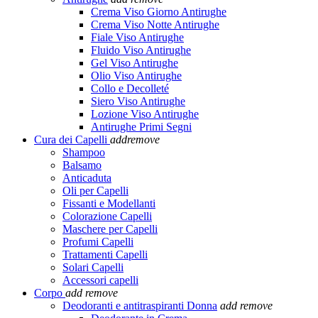
Crema Viso Giorno Antirughe
Crema Viso Notte Antirughe
Fiale Viso Antirughe
Fluido Viso Antirughe
Gel Viso Antirughe
Olio Viso Antirughe
Collo e Decolleté
Siero Viso Antirughe
Lozione Viso Antirughe
Antirughe Primi Segni
Cura dei Capelli
add
remove
Shampoo
Balsamo
Anticaduta
Oli per Capelli
Fissanti e Modellanti
Colorazione Capelli
Maschere per Capelli
Profumi Capelli
Trattamenti Capelli
Solari Capelli
Accessori capelli
Corpo
add
remove
Deodoranti e antitraspiranti Donna
add
remove