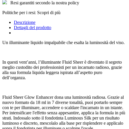
Resi garantiti secondo la nostra policy
Politiche per i resi: Scopri di più
Descrizione
Dettagli del prodotto
Un illuminante liquido impalpabile che esalta la luminosità del viso.
In questi vent’anni, l’illuminante Fluid Sheer è diventato il segreto
meglio custodito dei professionisti per un incarnato radioso, grazie
alla sua formula liquida leggera ispirata all’aspetto puro
dell’organza.
Fluid Sheer Glow Enhancer dona una luminosità radiosa. Grazie al
nuovo formato da 18 ml in 7 diverse tonalità, puoi portarlo sempre
con te per illuminare, accendere o scaldare l'incarnato in un istante.
Per intensificare l'effetto senza appesantire, applica la formula in più
strati. Indossalo sotto il fondotinta Luminous Silk per un risultato
luminoso e discreto, mescolalo alla base per risplendere e applicalo
sopra il fondotinta per illuminare o scolpire l'ovale.