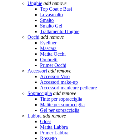
Unghie
add
remove
Top Coat e Basi
Levasmalto
Smalto
Smalto Gel
Trattamento Unghie
Occhi
add
remove
Eyeliner
Mascara
Matita Occhi
Ombretti
Primer Occhi
Accessori
add
remove
Accessori Viso
Accessori make-up
Accessori manicure pedicure
Sopracciglia
add
remove
Tinte per sopracciglia
Matite per sopracciglia
Gel per sopracciglia
Labbra
add
remove
Gloss
Matita Labbra
Primer Labbra
Rossetto