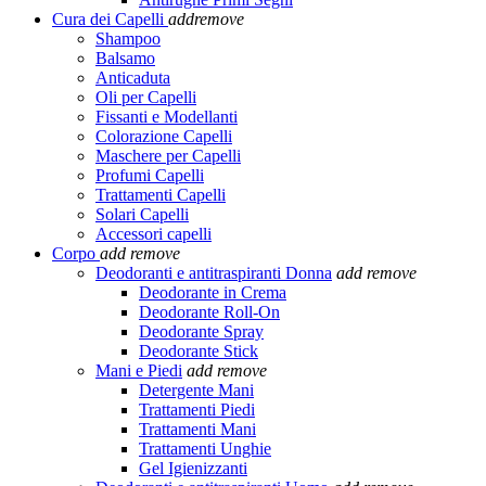
Cura dei Capelli
add
remove
Shampoo
Balsamo
Anticaduta
Oli per Capelli
Fissanti e Modellanti
Colorazione Capelli
Maschere per Capelli
Profumi Capelli
Trattamenti Capelli
Solari Capelli
Accessori capelli
Corpo
add
remove
Deodoranti e antitraspiranti Donna
add
remove
Deodorante in Crema
Deodorante Roll-On
Deodorante Spray
Deodorante Stick
Mani e Piedi
add
remove
Detergente Mani
Trattamenti Piedi
Trattamenti Mani
Trattamenti Unghie
Gel Igienizzanti