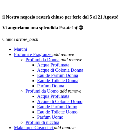
SPEDIZIONE GRATUITA A PARTIRE DA 65,00€ >>>
il Nostro negozio resterà chiuso per ferie dal 5 al 21 Agosto!
Vi auguriamo una splendida Estate! ☀️😍
Chiudi
arrow_back
Marchi
Profumi e Fragranze
add
remove
Profumi da Donna
add
remove
Acqua Profumata
Acque di Colonia Donna
Eau de Parfum Donna
Eau de Toilette Donna
Parfum Donna
Profumi da Uomo
add
remove
Acqua Profumata
Acque di Colonia Uomo
Eau de Parfum Uomo
Eau de Toilette Uomo
Parfum Uomo
Profumi di nicchia
Make up e Cosmetici
add
remove