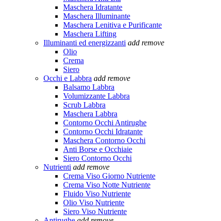
Maschera Idratante
Maschera Illuminante
Maschera Lenitiva e Purificante
Maschera Lifting
Illuminanti ed energizzanti
add
remove
Olio
Crema
Siero
Occhi e Labbra
add
remove
Balsamo Labbra
Volumizzante Labbra
Scrub Labbra
Maschera Labbra
Contorno Occhi Antirughe
Contorno Occhi Idratante
Maschera Contorno Occhi
Anti Borse e Occhiaie
Siero Contorno Occhi
Nutrienti
add
remove
Crema Viso Giorno Nutriente
Crema Viso Notte Nutriente
Fluido Viso Nutriente
Olio Viso Nutriente
Siero Viso Nutriente
Antirughe
add
remove